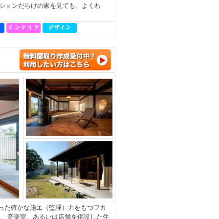
ションだらけの家を見ても、よくわ
培った確かな施エ（監理）力をもつフカ
ス、音楽室、あるいは店舗を併設した住