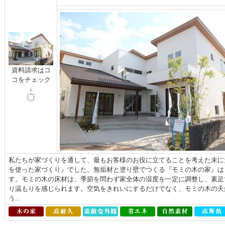
資料請求はコ
コをチェック
↓
私たちが家づくりを通して、最もお客様のお役に立てることを考えた末に
を使った家づくり』でした。無垢材と塗り壁でつくる『モミの木の家』は
す。モミの木の床材は、季節を問わず家全体の湿度を一定に調整し、素足
り温もりを感じられます。空気をきれいにするだけでなく、モミの木の天
う...