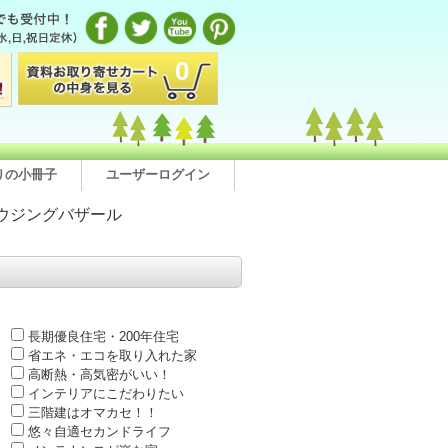
0
りの小冊子
ユーザーログイン
ウジングバザール
長期優良住宅・200年住宅
省エネ・エコを取り入れた家
高断熱・高気密がいい！
インテリアにこだわりたい
三階建はオマカセ！！
悠々自適セカンドライフ