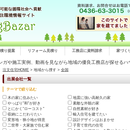
積り提案
リフォーム見積り
工務店に資料請求
家づく
ンガや施工実例、動画を見ながら地域の優良工務店が探せるハ
注文住宅HOME
> 地域から捜す >
全国
出展会社一覧
テーマで絞り込む
木の家に住みたい
地震に強い高耐久の家
やっぱり"和"が好き
素敵な外観の家
とにかく"ローコスト"
自然素材が好き
収納にこだわりたい
輸入住宅を建てたい
変形地・狭小地が得意
設計デザインはおまかせ
二世帯・大家族で住む家
子育て世代の住宅