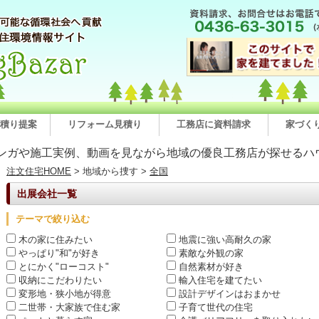
積り提案
リフォーム見積り
工務店に資料請求
家づく
ンガや施工実例、動画を見ながら地域の優良工務店が探せるハ
注文住宅HOME
> 地域から捜す >
全国
出展会社一覧
テーマで絞り込む
木の家に住みたい
地震に強い高耐久の家
やっぱり"和"が好き
素敵な外観の家
とにかく"ローコスト"
自然素材が好き
収納にこだわりたい
輸入住宅を建てたい
変形地・狭小地が得意
設計デザインはおまかせ
二世帯・大家族で住む家
子育て世代の住宅