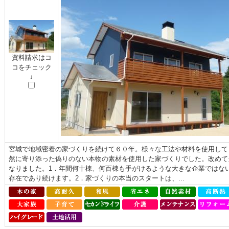
資料請求はコ
コをチェック
↓
宮城で地域密着の家づくりを続けて６０年。様々な工法や材料を使用して
然に寄り添った偽りのない本物の素材を使用した家づくりでした。改めて
なりました。1．年間何十棟、何百棟も手がけるような大きな企業ではな
存在であり続けます。2．家づくりの本当のスタートは、...