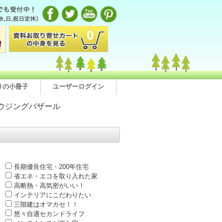
0
りの小冊子
ユーザーログイン
ウジングバザール
長期優良住宅・200年住宅
省エネ・エコを取り入れた家
高断熱・高気密がいい！
インテリアにこだわりたい
三階建はオマカセ！！
悠々自適セカンドライフ