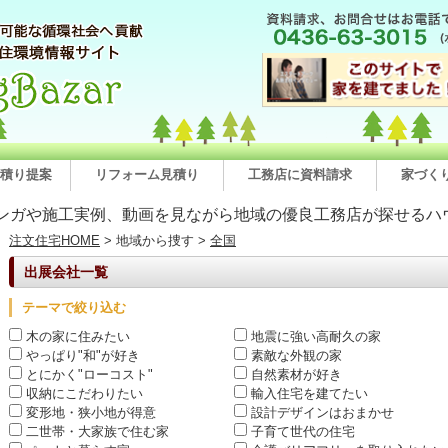
積り提案
リフォーム見積り
工務店に資料請求
家づく
ンガや施工実例、動画を見ながら地域の優良工務店が探せるハ
注文住宅HOME
> 地域から捜す >
全国
出展会社一覧
テーマで絞り込む
木の家に住みたい
地震に強い高耐久の家
やっぱり"和"が好き
素敵な外観の家
とにかく"ローコスト"
自然素材が好き
収納にこだわりたい
輸入住宅を建てたい
変形地・狭小地が得意
設計デザインはおまかせ
二世帯・大家族で住む家
子育て世代の住宅