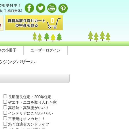
0
りの小冊子
ユーザーログイン
ウジングバザール
長期優良住宅・200年住宅
省エネ・エコを取り入れた家
高断熱・高気密がいい！
インテリアにこだわりたい
三階建はオマカセ！！
悠々自適セカンドライフ