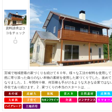
資料請求はコ
コをチェック
↓
宮城で地域密着の家づくりを続けて６０年。様々な工法や材料を使用して
然に寄り添った偽りのない本物の素材を使用した家づくりでした。改めて
なりました。1．年間何十棟、何百棟も手がけるような大きな企業ではな
存在であり続けます。2．家づくりの本当のスタートは、...