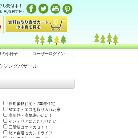
0
りの小冊子
ユーザーログイン
ウジングバザール
長期優良住宅・200年住宅
省エネ・エコを取り入れた家
高断熱・高気密がいい！
インテリアにこだわりたい
三階建はオマカセ！！
悠々自適セカンドライフ