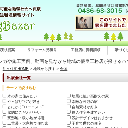
積り提案
リフォーム見積り
工務店に資料請求
家づく
ンガや施工実例、動画を見ながら地域の優良工務店が探せるハ
注文住宅HOME
> 地域から捜す >
全国
出展会社一覧
テーマで絞り込む
木の家に住みたい
地震に強い高耐久の家
やっぱり"和"が好き
素敵な外観の家
とにかく"ローコスト"
自然素材が好き
収納にこだわりたい
輸入住宅を建てたい
変形地・狭小地が得意
設計デザインはおまかせ
二世帯・大家族で住む家
子育て世代の住宅