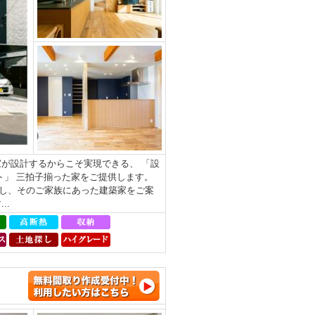
が設計するからこそ実現できる、 「設
ト」 三拍子揃った家をご提供します。
し、そのご家族にあった建築家をご案
..