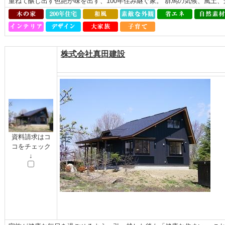
重ねて醸し出す色艶が味を出す、100年住み継ぐ家。 群馬の気候、風土
株式会社真田建設
資料請求はコ
コをチェック
↓