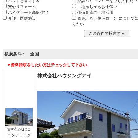
ペットと暮らす家
介護バリアフリーを取り入れたい
安心リフォーム
土地探しからお手伝い
ハイグレード高級住宅
価値創造の土地活用
介護・医療施設
資金計画、住宅ローン について
りたい
検索条件： 全国
▼資料請求をしたい方はチェックして下さい
株式会社ハウジングアイ
資料請求はコ
コをチェック