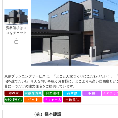
資料請求はコ
コをチェック
↓
東創プランニングサービスは、「とことん家づくりにこだわりたい！」 
宅を建てたい!」 そんな想いを抱くお客様に、どこよりも高い自由度とど
界に一つだけの注文住宅をご提供しています。
（株）橋本建設