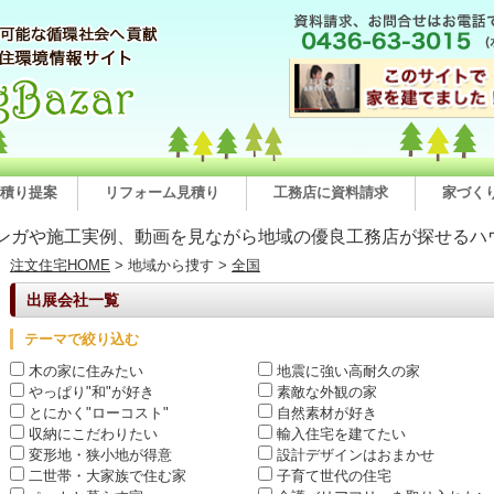
積り提案
リフォーム見積り
工務店に資料請求
家づく
ンガや施工実例、動画を見ながら地域の優良工務店が探せるハ
注文住宅HOME
> 地域から捜す >
全国
出展会社一覧
テーマで絞り込む
木の家に住みたい
地震に強い高耐久の家
やっぱり"和"が好き
素敵な外観の家
とにかく"ローコスト"
自然素材が好き
収納にこだわりたい
輸入住宅を建てたい
変形地・狭小地が得意
設計デザインはおまかせ
二世帯・大家族で住む家
子育て世代の住宅