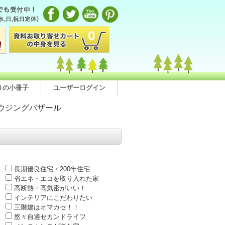
0
りの小冊子
ユーザーログイン
ウジングバザール
長期優良住宅・200年住宅
省エネ・エコを取り入れた家
高断熱・高気密がいい！
インテリアにこだわりたい
三階建はオマカセ！！
悠々自適セカンドライフ