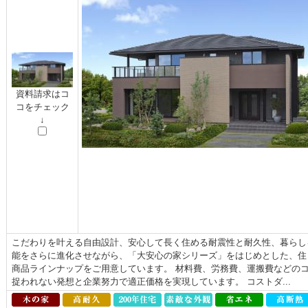
資料請求はコ
コをチェック
↓
こだわりを叶える自由設計、安心して長く住める耐震性と耐久性、暮らし
能をさらに進化させながら、「大安心の家シリーズ」をはじめとした、住ま
商品ラインナップをご用意しています。 材料費、労務費、運搬費などの
捉われない発想と企業努力で適正価格を実現しています。 コストダ...