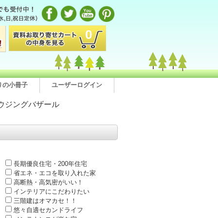
0
りの小冊子
ユーザーログイン
ウジングバザール
長期優良住宅・200年住宅
省エネ・エコを取り入れた家
高断熱・高気密がいい！
インテリアにこだわりたい
三階建はオマカセ！！
悠々自適セカンドライフ