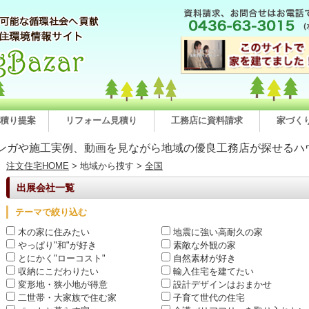
積り提案
リフォーム見積り
工務店に資料請求
家づく
ンガや施工実例、動画を見ながら地域の優良工務店が探せるハ
注文住宅HOME
> 地域から捜す >
全国
出展会社一覧
テーマで絞り込む
木の家に住みたい
地震に強い高耐久の家
やっぱり"和"が好き
素敵な外観の家
とにかく"ローコスト"
自然素材が好き
収納にこだわりたい
輸入住宅を建てたい
変形地・狭小地が得意
設計デザインはおまかせ
二世帯・大家族で住む家
子育て世代の住宅