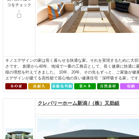
コをチェック
↓
キノエデザインの家は長く暮らせる快適な家。それを実現するために大切
さです。 創業から40年、地域で一番の工務店として、長く健康に快適に
様の理想を叶えてきました。 10年、20年、その先もずっと、ご家族が
エデザインが建てる高性能で居心地の良い健康住宅「深呼吸する家」です
クレバリーホーム新潟 /（株）又助組