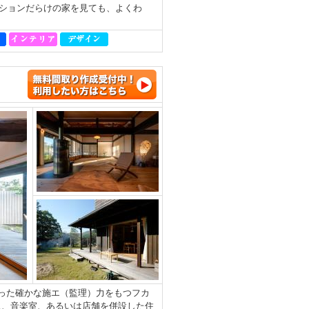
ションだらけの家を見ても、よくわ
培った確かな施エ（監理）力をもつフカ
ス、音楽室、あるいは店舗を併設した住