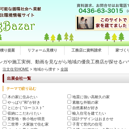
積り提案
リフォーム見積り
工務店に資料請求
家づく
ンガや施工実例、動画を見ながら地域の優良工務店が探せるハ
注文住宅HOME
> 地域から捜す >
全国
出展会社一覧
テーマで絞り込む
木の家に住みたい
地震に強い高耐久の家
やっぱり"和"が好き
素敵な外観の家
とにかく"ローコスト"
自然素材が好き
収納にこだわりたい
輸入住宅を建てたい
変形地・狭小地が得意
設計デザインはおまかせ
二世帯・大家族で住む家
子育て世代の住宅