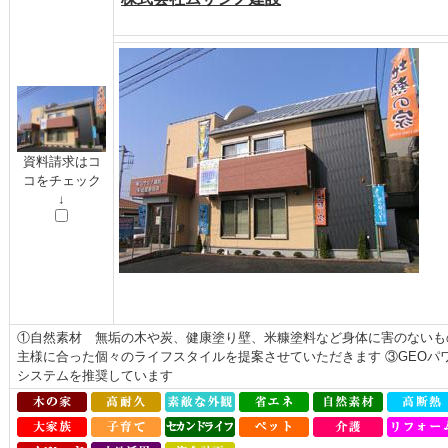
資料請求はコ
コをチェック
↓
①自然素材 無垢の木や炭、健康塗り壁、米糠塗料など身体に害のないも
主様に合った個々のライフスタイルを提案させていただきます ③GEOパ
システムを推奨しています