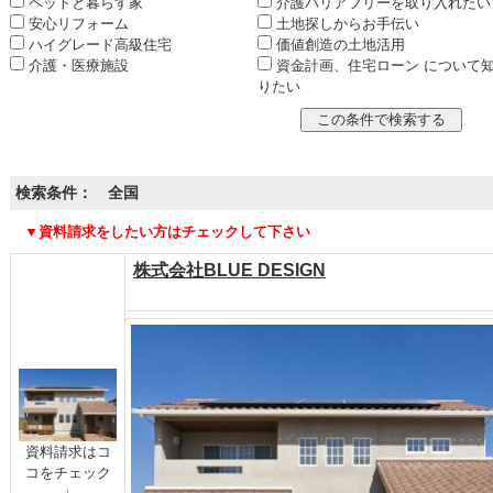
ペットと暮らす家
介護バリアフリーを取り入れたい
安心リフォーム
土地探しからお手伝い
ハイグレード高級住宅
価値創造の土地活用
介護・医療施設
資金計画、住宅ローン について
りたい
検索条件： 全国
▼資料請求をしたい方はチェックして下さい
株式会社BLUE DESIGN
資料請求はコ
コをチェック