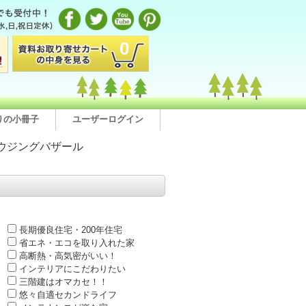
0
りの小冊子
ユーザーログイン
ウジングバザール
長期優良住宅・200年住宅
省エネ・エコを取り入れた家
高断熱・高気密がいい！
インテリアにこだわりたい
三階建はオマカセ！！
悠々自適セカンドライフ