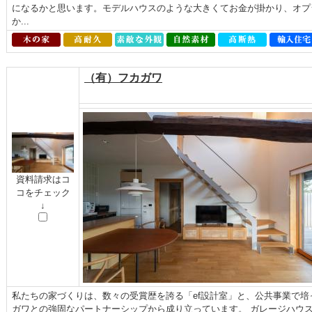
になるかと思います。モデルハウスのような大きくてお金が掛かり、オプ
か...
（有）フカガワ
資料請求はコ
コをチェック
↓
私たちの家づくりは、数々の受賞歴を誇る「ef設計室」と、公共事業で
ガワとの強固なパートナーシップから成り立っています。 ガレージハウ