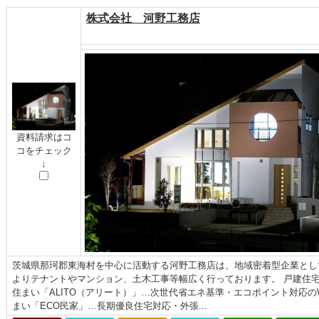
株式会社 河野工務店
資料請求はコ
コをチェック
↓
茨城県那珂郡東海村を中心に活動する河野工務店は、地域密着型企業とし
よりテナントやマンション、土木工事等幅広く行っております。 戸建住宅
住まい「ALITO（アリート）」…次世代省エネ基準・エコポイント対応
まい「ECO民家」…長期優良住宅対応・外張...