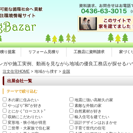
積り提案
リフォーム見積り
工務店に資料請求
家づく
ンガや施工実例、動画を見ながら地域の優良工務店が探せるハ
注文住宅HOME
> 地域から捜す >
全国
出展会社一覧
テーマで絞り込む
木の家に住みたい
地震に強い高耐久の家
やっぱり"和"が好き
素敵な外観の家
とにかく"ローコスト"
自然素材が好き
収納にこだわりたい
輸入住宅を建てたい
変形地・狭小地が得意
設計デザインはおまかせ
二世帯・大家族で住む家
子育て世代の住宅