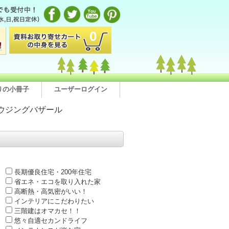
0
りの小冊子
ユーザーログイン
ウジングバザール
長期優良住宅・200年住宅
省エネ・エコを取り入れた家
高断熱・高気密がいい！
インテリアにこだわりたい
三階建はオマカセ！！
悠々自適セカンドライフ