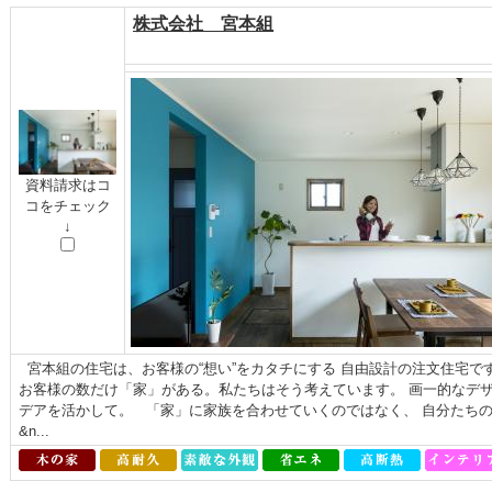
株式会社 宮本組
資料請求はコ
コをチェック
↓
宮本組の住宅は、お客様の“想い”をカタチにする 自由設計の注文住宅で
お客様の数だけ「家」がある。私たちはそう考えています。 画一的なデ
デアを活かして。 「家」に家族を合わせていくのではなく、 自分たち
&n...