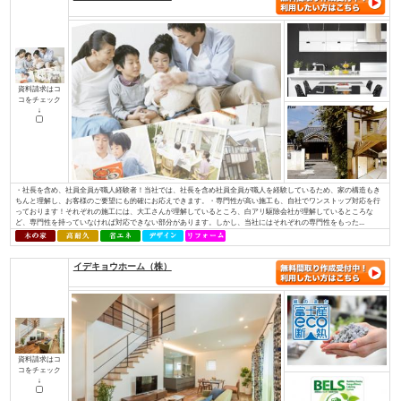
資料請求はコ
コをチェック
↓
私たちが家づくりを通して、最もお客様のお役に立てることを考えた末にた
使った家づくり』でした。無垢材と塗り壁でつくる『モミの木の家』は、家
モミの木の床材は、季節を問わず家全体の湿度を一定に調整し、素足で過ご
りを感じられます。空気をきれいにするだけでなく、モミの木の天然成分がま
株式会社 伊庭工務店