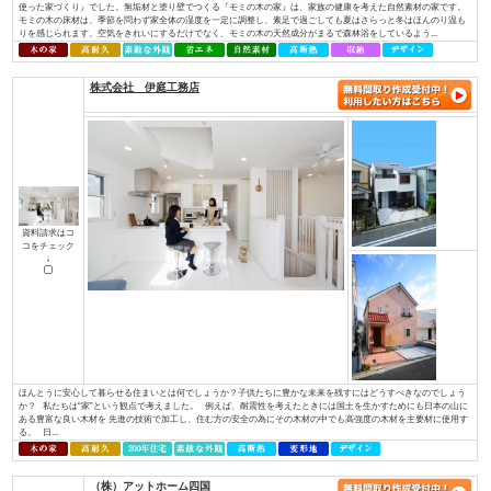
資料請求はコ
コをチェック
↓
お一人おひとりが「大切にしている想い」を確かに受け止め、心を込めて形
イノベーションは住宅・不動産を通じ、住宅の新しい常識を創り、本物の価
へ繋いでまいります。 永く愛着をもって暮らしたいと思える、素材の質感
やすさを叶える確かな住宅性能。そんな欧⽶の住宅思想に基づいた住む⼈のライ
株式会社 アットハウジング