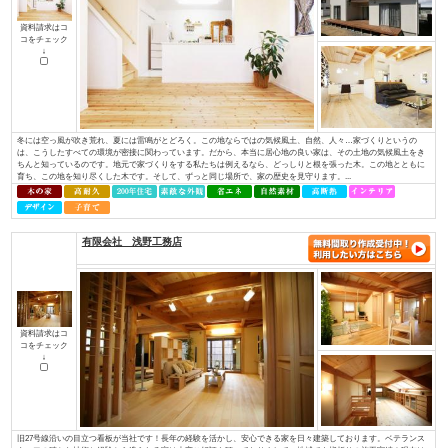
ど、専門性を持っていなければ対応できない部分があります。しかし、当社に
イデキョウホーム（株）
資料請求はコ
コをチェック
↓
富士商圏（富士市･富士宮市）で注文住宅着工棟数第1位に認定JSK（住宅産業
棟数」の調査で、イデキョウグループが2015年に引き続き富士市実績Ｎｏ.１
年に富士市に創業し、2018年には70周年を迎えました。地域に根ざした家