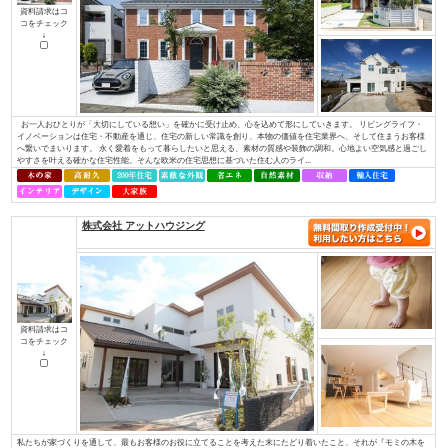
コをチェック
↓
Ａ・ｖａｉｌと言う名前の由来は、「役立つ」「利する」と言う意味から、
すと言う意味から名づけました。 そんな社名に合わせて、29工種全てに対
てきました。現在良いお客様や協力業者様に恵まれたおかげでそれを実現し
できるだけの技術と経験を持ち、事業を展開しています。 お客様の理想の住.
ブリリアントホーム/株式会社リビングライフ