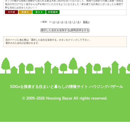
入れられている証と考え、今後も「地産地消でつくる、満足が持続する家づく.
おばま工務店／株式会社住まいず
資料請求はコ
コをチェック
SDGsを推進する住まいと暮らしの情報サイト ハウジングバザール
↓
© 2009–2026 Housing Bazar All rights reserved.