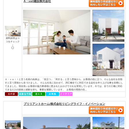
土地探しからお手伝い
店舗・併用住宅・アパート
ハイグレード高級住宅
価値創造の土地活用
大規模建設、商業施設
介護・医療施設
資金計画、住宅ローン について知り
知って安心相続対策
たい
検索条件： 全国
▼資料請求をしたい方はチェックして下さい
A・vail建設株式会社
資料請求はコ