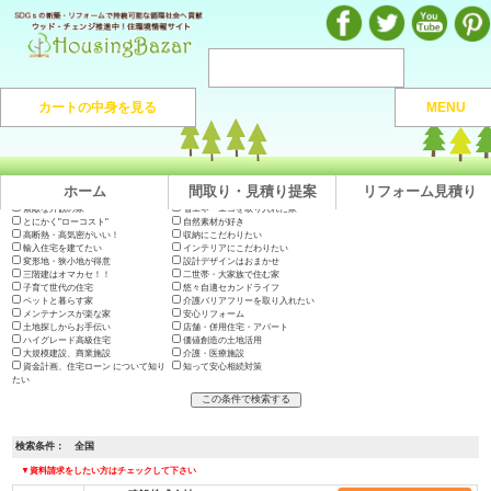
注文住宅のマンガや施工実例、動画を見ながら地域の優良工務店が探せるハウジングバザール
カートの中身を見る
MENU
注文住宅HOME
> 地域から捜す >
全国
ホーム
間取り・見積り提案
リフォーム見積り
出展会社一覧
テーマで絞り込む
木の家に住みたい
地震に強い高耐久の家
長期優良住宅・200年住宅
やっぱり"和"が好き
素敵な外観の家
省エネ・エコを取り入れた家
とにかく"ローコスト"
自然素材が好き
高断熱・高気密がいい！
収納にこだわりたい
輸入住宅を建てたい
インテリアにこだわりたい
変形地・狭小地が得意
設計デザインはおまかせ
三階建はオマカセ！！
二世帯・大家族で住む家
子育て世代の住宅
悠々自適セカンドライフ
ペットと暮らす家
介護バリアフリーを取り入れたい
メンテナンスが楽な家
安心リフォーム