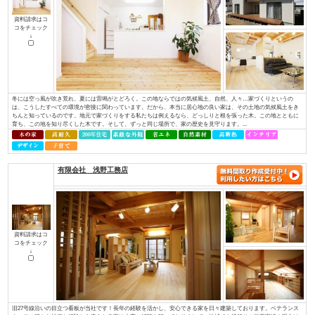
ど、専門性を持っていなければ対応できない部分があります。しかし、当社に
イデキョウホーム（株）
資料請求はコ
コをチェック
↓
富士商圏（富士市･富士宮市）で注文住宅着工棟数第1位に認定JSK（住宅産業
棟数」の調査で、イデキョウグループが2015年に引き続き富士市実績Ｎｏ.１
年に富士市に創業し、2018年には70周年を迎えました。地域に根ざした家