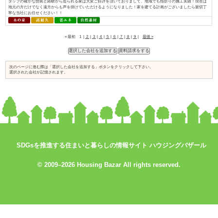
入れられている証と考え、今後も「地産地消でつくる、満足が持続する家づく.
おばま工務店／株式会社住まいず
資料請求はコ
コをチェック
SDGsを推進する住まいと暮らしの情報サイト ハウジングバザール
↓
© 2009–2026 Housing Bazar All rights reserved.