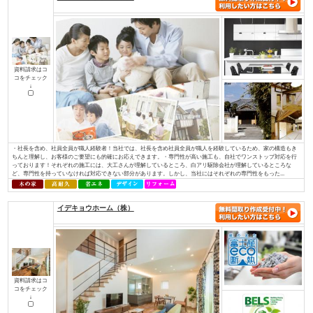
資料請求はコ
コをチェック
↓
私たちが家づくりを通して、最もお客様のお役に立てることを考えた末にた
使った家づくり』でした。無垢材と塗り壁でつくる『モミの木の家』は、家
モミの木の床材は、季節を問わず家全体の湿度を一定に調整し、素足で過ご
りを感じられます。空気をきれいにするだけでなく、モミの木の天然成分がま
株式会社 伊庭工務店