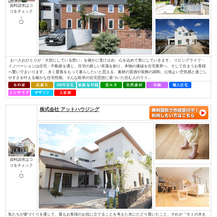
コをチェック
↓
Ａ・ｖａｉｌと言う名前の由来は、「役立つ」「利する」と言う意味から、
すと言う意味から名づけました。 そんな社名に合わせて、29工種全てに対
てきました。現在良いお客様や協力業者様に恵まれたおかげでそれを実現し
できるだけの技術と経験を持ち、事業を展開しています。 お客様の理想の住.
ブリリアントホーム/株式会社リビングライフ