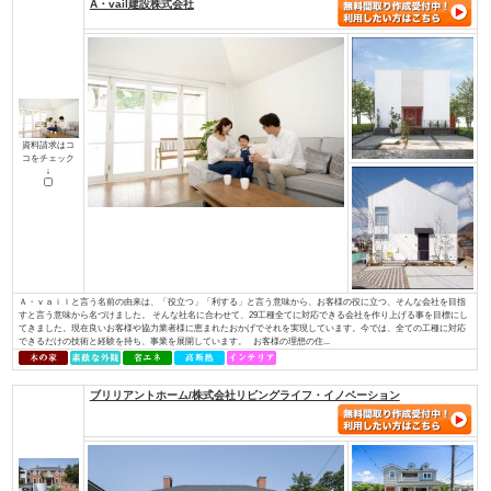
土地探しからお手伝い
店舗・併用住宅・アパート
ハイグレード高級住宅
価値創造の土地活用
大規模建設、商業施設
介護・医療施設
資金計画、住宅ローン について知り
知って安心相続対策
たい
検索条件： 全国
▼資料請求をしたい方はチェックして下さい
A・vail建設株式会社
資料請求はコ