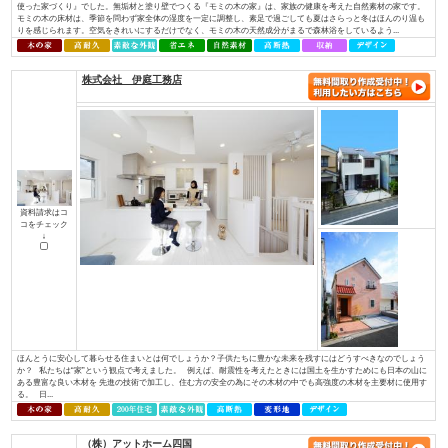
資料請求はコ
コをチェック
↓
お一人おひとりが「大切にしている想い」を確かに受け止め、心を込めて形
イノベーションは住宅・不動産を通じ、住宅の新しい常識を創り、本物の価
へ繋いでまいります。 永く愛着をもって暮らしたいと思える、素材の質感
やすさを叶える確かな住宅性能。そんな欧⽶の住宅思想に基づいた住む⼈のライ
株式会社 アットハウジング