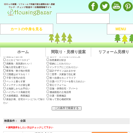
注文住宅のマンガや施工実例、動画を見ながら地域の優良工務店が探せるハウジングバザール
カートの中身を見る
MENU
注文住宅HOME
> 地域から捜す >
全国
ホーム
間取り・見積り提案
リフォーム見積り
出展会社一覧
テーマで絞り込む
木の家に住みたい
地震に強い高耐久の家
長期優良住宅・200年住宅
やっぱり"和"が好き
素敵な外観の家
省エネ・エコを取り入れた家
とにかく"ローコスト"
自然素材が好き
高断熱・高気密がいい！
収納にこだわりたい
輸入住宅を建てたい
インテリアにこだわりたい
変形地・狭小地が得意
設計デザインはおまかせ
三階建はオマカセ！！
二世帯・大家族で住む家
子育て世代の住宅
悠々自適セカンドライフ
ペットと暮らす家
介護バリアフリーを取り入れたい
メンテナンスが楽な家
安心リフォーム