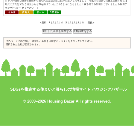
入れられている証と考え、今後も「地産地消でつくる、満足が持続する家づく.
おばま工務店／株式会社住まいず
資料請求はコ
コをチェック
SDGsを推進する住まいと暮らしの情報サイト ハウジングバザール
↓
© 2009–2026 Housing Bazar All rights reserved.