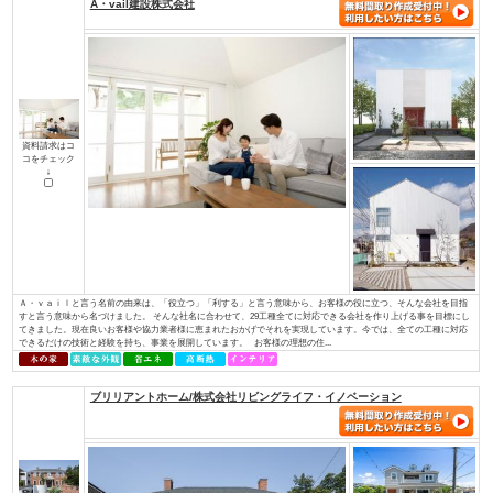
土地探しからお手伝い
店舗・併用住宅・アパート
ハイグレード高級住宅
価値創造の土地活用
大規模建設、商業施設
介護・医療施設
資金計画、住宅ローン について知り
知って安心相続対策
たい
検索条件： 全国
▼資料請求をしたい方はチェックして下さい
A・vail建設株式会社
資料請求はコ