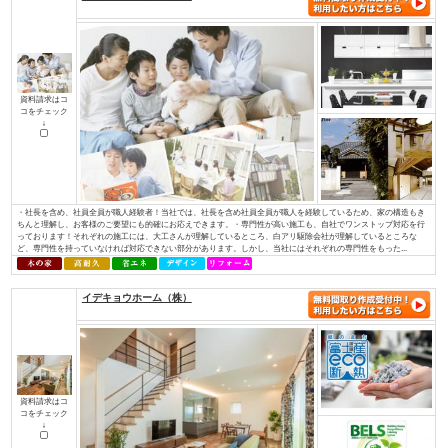
資料請求はコ
コをチェック
↓
私たちが家づくりを通して、最もお客様のお役に立てることを考えた末にた
使った家づくり』でした。無垢材と塗り壁でつくる『モミの木の家』は、家
モミの木の床材は、季節を問わず家全体の湿度を一定に調整し、素足で過ご
りを感じられます。空気をきれいにするだけでなく、モミの木の天然成分がま
株式会社 伊庭工務店