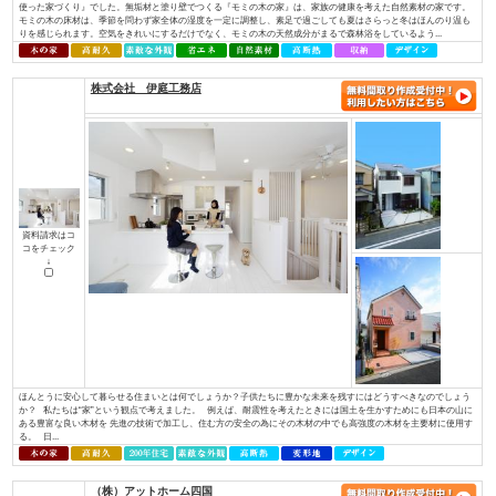
資料請求はコ
コをチェック
↓
お一人おひとりが「大切にしている想い」を確かに受け止め、心を込めて形
イノベーションは住宅・不動産を通じ、住宅の新しい常識を創り、本物の価
へ繋いでまいります。 永く愛着をもって暮らしたいと思える、素材の質感
やすさを叶える確かな住宅性能。そんな欧⽶の住宅思想に基づいた住む⼈のライ
株式会社 アットハウジング