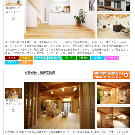
ど、専門性を持っていなければ対応できない部分があります。しかし、当社に
イデキョウホーム（株）
資料請求はコ
コをチェック
↓
富士商圏（富士市･富士宮市）で注文住宅着工棟数第1位に認定JSK（住宅産業
棟数」の調査で、イデキョウグループが2015年に引き続き富士市実績Ｎｏ.１
年に富士市に創業し、2018年には70周年を迎えました。地域に根ざした家