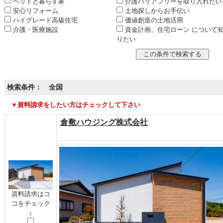
ペットと暮らす家
介護バリアフリーを取り入れたい
安心リフォーム
土地探しからお手伝い
ハイグレード高級住宅
価値創造の土地活用
介護・医療施設
資金計画、住宅ローン について
りたい
検索条件： 全国
▼資料請求をしたい方はチェックして下さい
倉敷ハウジング株式会社
資料請求はコ
コをチェック
↓