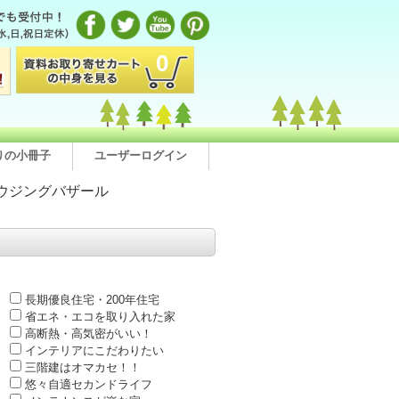
0
りの小冊子
ユーザーログイン
ウジングバザール
長期優良住宅・200年住宅
省エネ・エコを取り入れた家
高断熱・高気密がいい！
インテリアにこだわりたい
三階建はオマカセ！！
悠々自適セカンドライフ