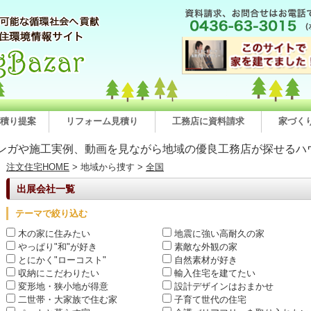
積り提案
リフォーム見積り
工務店に資料請求
家づく
ンガや施工実例、動画を見ながら地域の優良工務店が探せるハ
注文住宅HOME
> 地域から捜す >
全国
出展会社一覧
テーマで絞り込む
木の家に住みたい
地震に強い高耐久の家
やっぱり"和"が好き
素敵な外観の家
とにかく"ローコスト"
自然素材が好き
収納にこだわりたい
輸入住宅を建てたい
変形地・狭小地が得意
設計デザインはおまかせ
二世帯・大家族で住む家
子育て世代の住宅