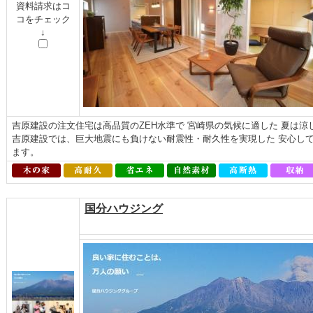
資料請求はコ
コをチェック
↓
吉原建設の注文住宅は高品質のZEH水準で 宮崎県の気候に適した 夏は
吉原建設では、巨大地震にも負けない耐震性・耐久性を実現した 安心し
ます。
国分ハウジング