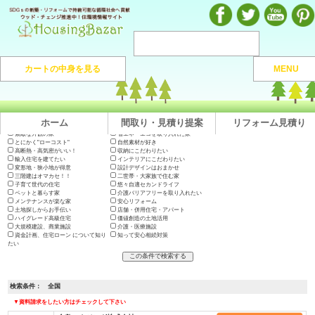
注文住宅のマンガや施工実例、動画を見ながら地域の優良工務店が探せるハウジングバザール
カートの中身を見る
MENU
注文住宅HOME
> 地域から捜す >
全国
ホーム
間取り・見積り提案
リフォーム見積り
出展会社一覧
テーマで絞り込む
木の家に住みたい
地震に強い高耐久の家
長期優良住宅・200年住宅
やっぱり"和"が好き
素敵な外観の家
省エネ・エコを取り入れた家
とにかく"ローコスト"
自然素材が好き
高断熱・高気密がいい！
収納にこだわりたい
輸入住宅を建てたい
インテリアにこだわりたい
変形地・狭小地が得意
設計デザインはおまかせ
三階建はオマカセ！！
二世帯・大家族で住む家
子育て世代の住宅
悠々自適セカンドライフ
ペットと暮らす家
介護バリアフリーを取り入れたい
メンテナンスが楽な家
安心リフォーム