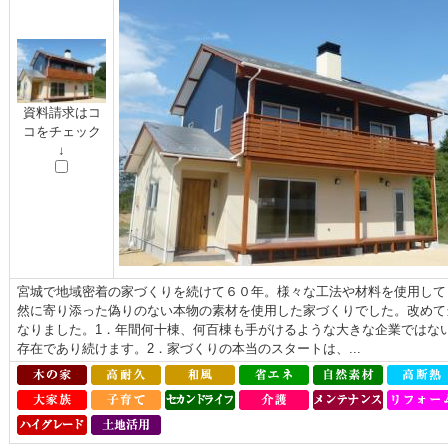
資料請求はコ
コをチェック
↓
宮城で地域密着の家づくりを続けて６０年。様々な工法や材料を使用して
然に寄り添った偽りのない本物の素材を使用した家づくりでした。改めて
なりました。1．年間何十棟、何百棟も手がけるような大きな企業ではな
存在であり続けます。2．家づくりの本当のスタートは、...