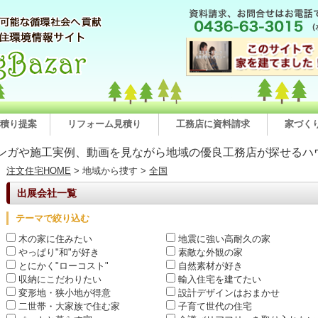
積り提案
リフォーム見積り
工務店に資料請求
家づく
ンガや施工実例、動画を見ながら地域の優良工務店が探せるハ
注文住宅HOME
> 地域から捜す >
全国
出展会社一覧
テーマで絞り込む
木の家に住みたい
地震に強い高耐久の家
やっぱり"和"が好き
素敵な外観の家
とにかく"ローコスト"
自然素材が好き
収納にこだわりたい
輸入住宅を建てたい
変形地・狭小地が得意
設計デザインはおまかせ
二世帯・大家族で住む家
子育て世代の住宅