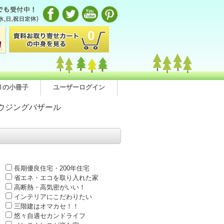
0
りの小冊子
ユーザーログイン
ウジングバザール
長期優良住宅・200年住宅
省エネ・エコを取り入れた家
高断熱・高気密がいい！
インテリアにこだわりたい
三階建はオマカセ！！
悠々自適セカンドライフ