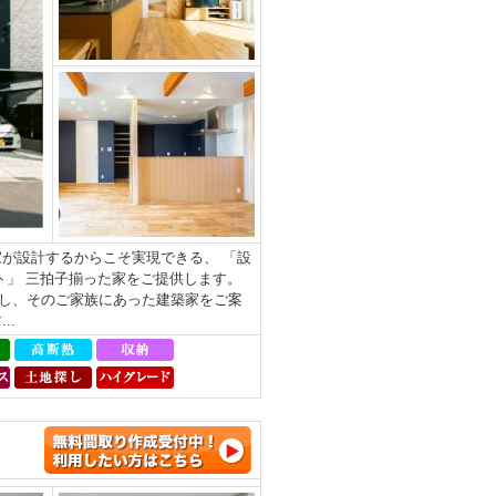
が設計するからこそ実現できる、 「設
ト」 三拍子揃った家をご提供します。
し、そのご家族にあった建築家をご案
..