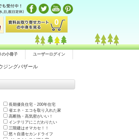
0
りの小冊子
ユーザーログイン
ウジングバザール
長期優良住宅・200年住宅
省エネ・エコを取り入れた家
高断熱・高気密がいい！
インテリアにこだわりたい
三階建はオマカセ！！
悠々自適セカンドライフ