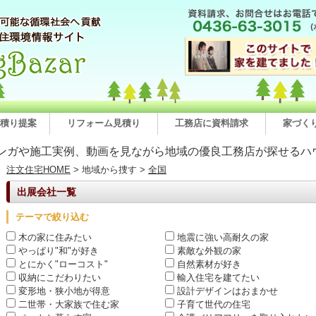
積り提案
リフォーム見積り
工務店に資料請求
家づく
ンガや施工実例、動画を見ながら地域の優良工務店が探せるハ
注文住宅HOME
> 地域から捜す >
全国
出展会社一覧
テーマで絞り込む
木の家に住みたい
地震に強い高耐久の家
やっぱり"和"が好き
素敵な外観の家
とにかく"ローコスト"
自然素材が好き
収納にこだわりたい
輸入住宅を建てたい
変形地・狭小地が得意
設計デザインはおまかせ
二世帯・大家族で住む家
子育て世代の住宅