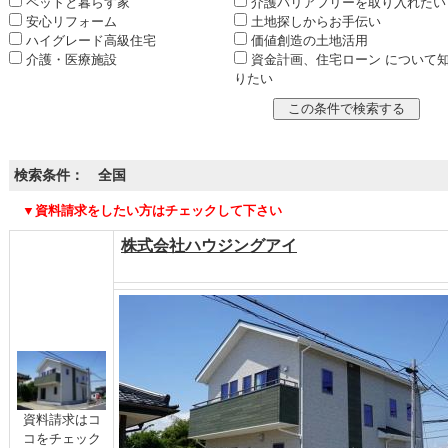
ペットと暮らす家
介護バリアフリーを取り入れたい
安心リフォーム
土地探しからお手伝い
ハイグレード高級住宅
価値創造の土地活用
介護・医療施設
資金計画、住宅ローン について
りたい
検索条件： 全国
▼資料請求をしたい方はチェックして下さい
株式会社ハウジングアイ
資料請求はコ
コをチェック