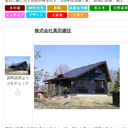
重ねて醸し出す色艶が味を出す、100年住み継ぐ家。 群馬の気候、風土
株式会社真田建設
資料請求はコ
コをチェック
↓