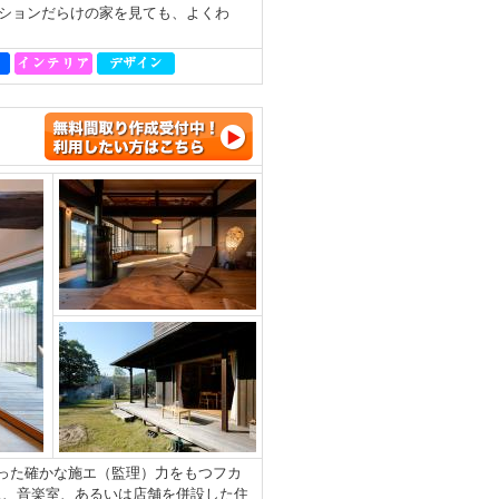
ションだらけの家を見ても、よくわ
培った確かな施エ（監理）力をもつフカ
ス、音楽室、あるいは店舗を併設した住