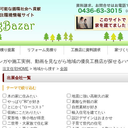
積り提案
リフォーム見積り
工務店に資料請求
家づく
ンガや施工実例、動画を見ながら地域の優良工務店が探せるハ
注文住宅HOME
> 地域から捜す >
全国
出展会社一覧
テーマで絞り込む
木の家に住みたい
地震に強い高耐久の家
やっぱり"和"が好き
素敵な外観の家
とにかく"ローコスト"
自然素材が好き
収納にこだわりたい
輸入住宅を建てたい
変形地・狭小地が得意
設計デザインはおまかせ
二世帯・大家族で住む家
子育て世代の住宅