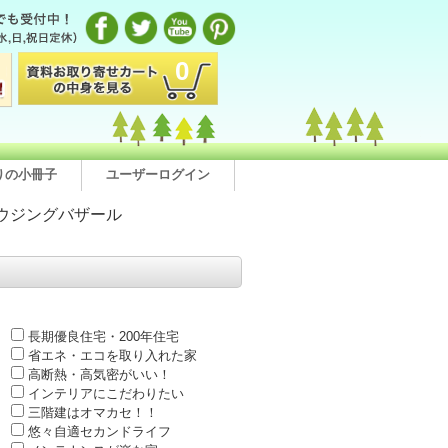
0
りの小冊子
ユーザーログイン
ウジングバザール
長期優良住宅・200年住宅
省エネ・エコを取り入れた家
高断熱・高気密がいい！
インテリアにこだわりたい
三階建はオマカセ！！
悠々自適セカンドライフ