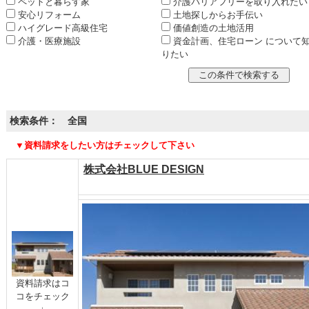
ペットと暮らす家
介護バリアフリーを取り入れたい
安心リフォーム
土地探しからお手伝い
ハイグレード高級住宅
価値創造の土地活用
介護・医療施設
資金計画、住宅ローン について
りたい
検索条件： 全国
▼資料請求をしたい方はチェックして下さい
株式会社BLUE DESIGN
資料請求はコ
コをチェック