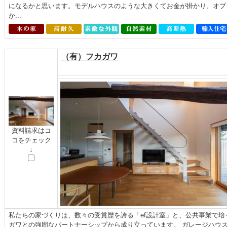
になるかと思います。モデルハウスのような大きくてお金が掛かり、オプ
か...
（有）フカガワ
資料請求はコ
コをチェック
↓
私たちの家づくりは、数々の受賞歴を誇る「ef設計室」と、公共事業で
ガワとの強固なパートナーシップから成り立っています。 ガレージハウ