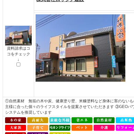
資料請求はコ
コをチェック
↓
①自然素材 無垢の木や炭、健康塗り壁、米糠塗料など身体に害のないも
主様に合った個々のライフスタイルを提案させていただきます ③GEOパ
システムを推奨しています