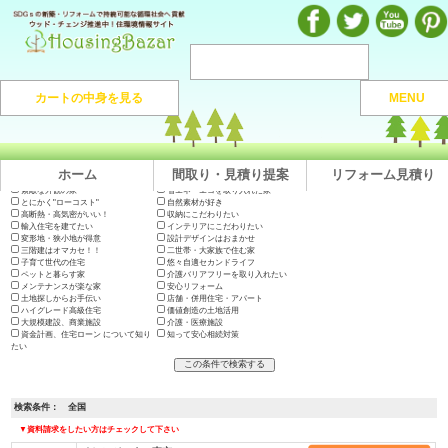
注文住宅のマンガや施工実例、動画を見ながら地域の優良工務店が探せるハウジングバザール
カートの中身を見る
MENU
注文住宅HOME
> 地域から捜す >
全国
ホーム
間取り・見積り提案
リフォーム見積り
出展会社一覧
テーマで絞り込む
木の家に住みたい
地震に強い高耐久の家
長期優良住宅・200年住宅
やっぱり"和"が好き
素敵な外観の家
省エネ・エコを取り入れた家
とにかく"ローコスト"
自然素材が好き
高断熱・高気密がいい！
収納にこだわりたい
輸入住宅を建てたい
インテリアにこだわりたい
変形地・狭小地が得意
設計デザインはおまかせ
三階建はオマカセ！！
二世帯・大家族で住む家
子育て世代の住宅
悠々自適セカンドライフ
ペットと暮らす家
介護バリアフリーを取り入れたい
メンテナンスが楽な家
安心リフォーム