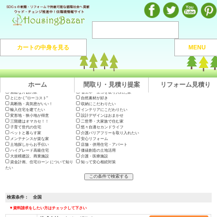
注文住宅のマンガや施工実例、動画を見ながら地域の優良工務店が探せるハウジングバザール
カートの中身を見る
MENU
注文住宅HOME
> 地域から捜す >
全国
ホーム
間取り・見積り提案
リフォーム見積り
出展会社一覧
テーマで絞り込む
木の家に住みたい
地震に強い高耐久の家
長期優良住宅・200年住宅
やっぱり"和"が好き
素敵な外観の家
省エネ・エコを取り入れた家
とにかく"ローコスト"
自然素材が好き
高断熱・高気密がいい！
収納にこだわりたい
輸入住宅を建てたい
インテリアにこだわりたい
変形地・狭小地が得意
設計デザインはおまかせ
三階建はオマカセ！！
二世帯・大家族で住む家
子育て世代の住宅
悠々自適セカンドライフ
ペットと暮らす家
介護バリアフリーを取り入れたい
メンテナンスが楽な家
安心リフォーム