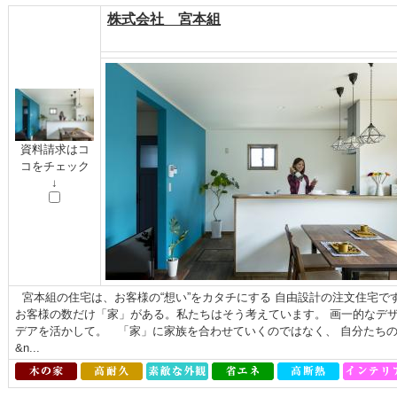
株式会社 宮本組
資料請求はコ
コをチェック
↓
宮本組の住宅は、お客様の“想い”をカタチにする 自由設計の注文住宅で
お客様の数だけ「家」がある。私たちはそう考えています。 画一的なデ
デアを活かして。 「家」に家族を合わせていくのではなく、 自分たち
&n...