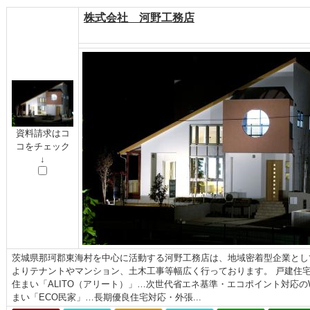
株式会社 河野工務店
資料請求はコ
コをチェック
↓
茨城県那珂郡東海村を中心に活動する河野工務店は、地域密着型企業とし
よりテナントやマンション、土木工事等幅広く行っております。 戸建住宅
住まい「ALITO（アリート）」…次世代省エネ基準・エコポイント対応
まい「ECO民家」…長期優良住宅対応・外張...