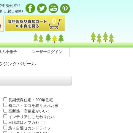
0
りの小冊子
ユーザーログイン
ウジングバザール
長期優良住宅・200年住宅
省エネ・エコを取り入れた家
高断熱・高気密がいい！
インテリアにこだわりたい
三階建はオマカセ！！
悠々自適セカンドライフ