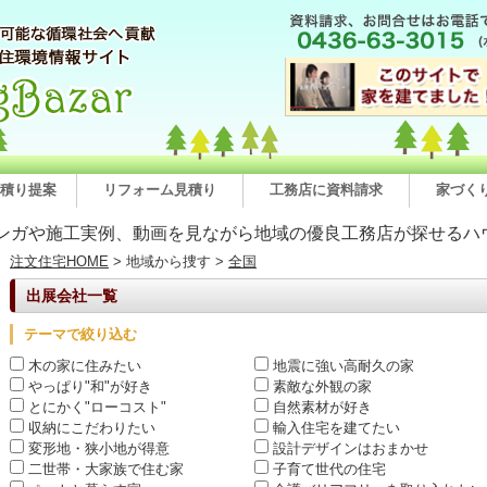
積り提案
リフォーム見積り
工務店に資料請求
家づく
ンガや施工実例、動画を見ながら地域の優良工務店が探せるハ
注文住宅HOME
> 地域から捜す >
全国
出展会社一覧
テーマで絞り込む
木の家に住みたい
地震に強い高耐久の家
やっぱり"和"が好き
素敵な外観の家
とにかく"ローコスト"
自然素材が好き
収納にこだわりたい
輸入住宅を建てたい
変形地・狭小地が得意
設計デザインはおまかせ
二世帯・大家族で住む家
子育て世代の住宅