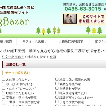
積り提案
リフォーム見積り
工務店に資料請求
家づく
ンガや施工実例、動画を見ながら地域の優良工務店が探せるハ
注文住宅HOME
> 地域から捜す >
全国
出展会社一覧
テーマで絞り込む
木の家に住みたい
地震に強い高耐久の家
やっぱり"和"が好き
素敵な外観の家
とにかく"ローコスト"
自然素材が好き
収納にこだわりたい
輸入住宅を建てたい
変形地・狭小地が得意
設計デザインはおまかせ
二世帯・大家族で住む家
子育て世代の住宅