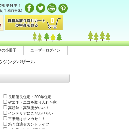
0
りの小冊子
ユーザーログイン
ウジングバザール
長期優良住宅・200年住宅
省エネ・エコを取り入れた家
高断熱・高気密がいい！
インテリアにこだわりたい
三階建はオマカセ！！
悠々自適セカンドライフ