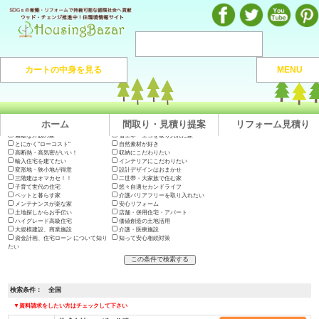
注文住宅のマンガや施工実例、動画を見ながら地域の優良工務店が探せるハウジングバザール
カートの中身を見る
MENU
注文住宅HOME
> 地域から捜す >
全国
ホーム
間取り・見積り提案
リフォーム見積り
出展会社一覧
テーマで絞り込む
木の家に住みたい
地震に強い高耐久の家
長期優良住宅・200年住宅
やっぱり"和"が好き
素敵な外観の家
省エネ・エコを取り入れた家
とにかく"ローコスト"
自然素材が好き
高断熱・高気密がいい！
収納にこだわりたい
輸入住宅を建てたい
インテリアにこだわりたい
変形地・狭小地が得意
設計デザインはおまかせ
三階建はオマカセ！！
二世帯・大家族で住む家
子育て世代の住宅
悠々自適セカンドライフ
ペットと暮らす家
介護バリアフリーを取り入れたい
メンテナンスが楽な家
安心リフォーム