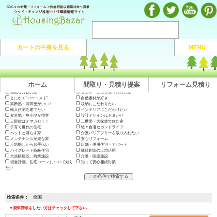
注文住宅のマンガや施工実例、動画を見ながら地域の優良工務店が探せるハウジングバザール
カートの中身を見る
MENU
注文住宅HOME
> 地域から捜す >
全国
ホーム
間取り・見積り提案
リフォーム見積り
出展会社一覧
テーマで絞り込む
木の家に住みたい
地震に強い高耐久の家
長期優良住宅・200年住宅
やっぱり"和"が好き
素敵な外観の家
省エネ・エコを取り入れた家
とにかく"ローコスト"
自然素材が好き
高断熱・高気密がいい！
収納にこだわりたい
輸入住宅を建てたい
インテリアにこだわりたい
変形地・狭小地が得意
設計デザインはおまかせ
三階建はオマカセ！！
二世帯・大家族で住む家
子育て世代の住宅
悠々自適セカンドライフ
ペットと暮らす家
介護バリアフリーを取り入れたい
メンテナンスが楽な家
安心リフォーム