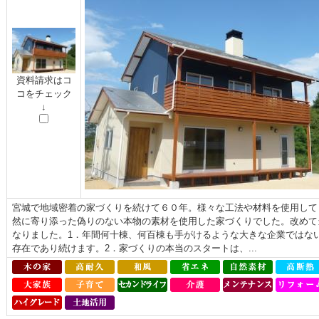
資料請求はコ
コをチェック
↓
宮城で地域密着の家づくりを続けて６０年。様々な工法や材料を使用して
然に寄り添った偽りのない本物の素材を使用した家づくりでした。改めて
なりました。1．年間何十棟、何百棟も手がけるような大きな企業ではな
存在であり続けます。2．家づくりの本当のスタートは、...