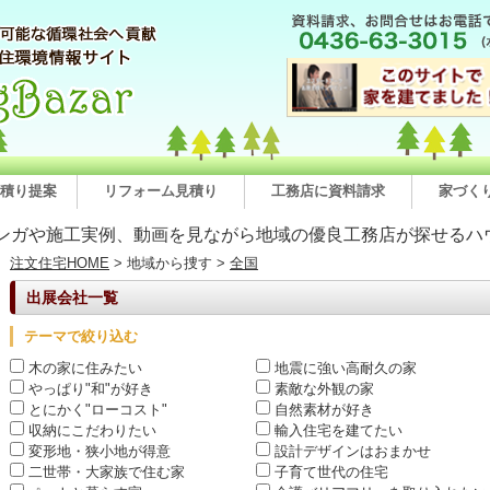
積り提案
リフォーム見積り
工務店に資料請求
家づく
ンガや施工実例、動画を見ながら地域の優良工務店が探せるハ
注文住宅HOME
> 地域から捜す >
全国
出展会社一覧
テーマで絞り込む
木の家に住みたい
地震に強い高耐久の家
やっぱり"和"が好き
素敵な外観の家
とにかく"ローコスト"
自然素材が好き
収納にこだわりたい
輸入住宅を建てたい
変形地・狭小地が得意
設計デザインはおまかせ
二世帯・大家族で住む家
子育て世代の住宅