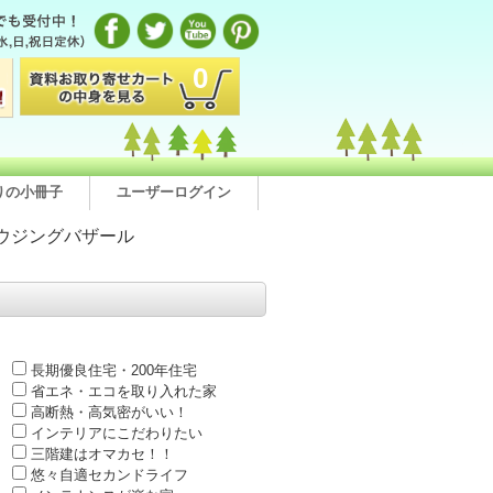
0
りの小冊子
ユーザーログイン
ウジングバザール
長期優良住宅・200年住宅
省エネ・エコを取り入れた家
高断熱・高気密がいい！
インテリアにこだわりたい
三階建はオマカセ！！
悠々自適セカンドライフ