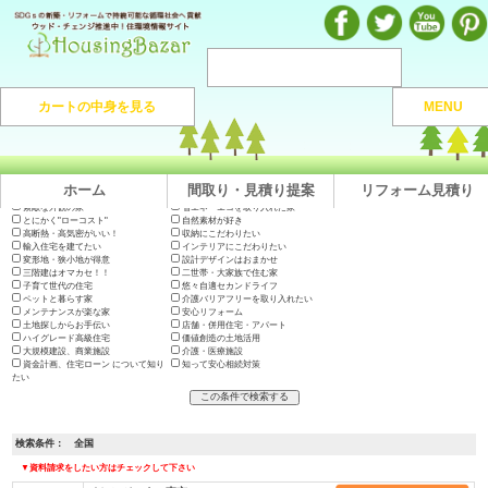
注文住宅のマンガや施工実例、動画を見ながら地域の優良工務店が探せるハウジングバザール
カートの中身を見る
MENU
注文住宅HOME
> 地域から捜す >
全国
ホーム
間取り・見積り提案
リフォーム見積り
出展会社一覧
テーマで絞り込む
木の家に住みたい
地震に強い高耐久の家
長期優良住宅・200年住宅
やっぱり"和"が好き
素敵な外観の家
省エネ・エコを取り入れた家
とにかく"ローコスト"
自然素材が好き
高断熱・高気密がいい！
収納にこだわりたい
輸入住宅を建てたい
インテリアにこだわりたい
変形地・狭小地が得意
設計デザインはおまかせ
三階建はオマカセ！！
二世帯・大家族で住む家
子育て世代の住宅
悠々自適セカンドライフ
ペットと暮らす家
介護バリアフリーを取り入れたい
メンテナンスが楽な家
安心リフォーム