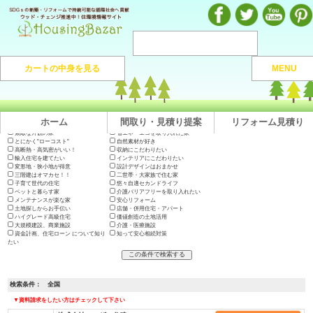
注文住宅のマンガや施工実例、動画を見ながら地域の優良工務店が探せるハウジングバザール
カートの中身を見る
MENU
注文住宅HOME
> 地域から捜す >
全国
ホーム
間取り・見積り提案
リフォーム見積り
出展会社一覧
テーマで絞り込む
木の家に住みたい
地震に強い高耐久の家
長期優良住宅・200年住宅
やっぱり"和"が好き
素敵な外観の家
省エネ・エコを取り入れた家
とにかく"ローコスト"
自然素材が好き
高断熱・高気密がいい！
収納にこだわりたい
輸入住宅を建てたい
インテリアにこだわりたい
変形地・狭小地が得意
設計デザインはおまかせ
三階建はオマカセ！！
二世帯・大家族で住む家
子育て世代の住宅
悠々自適セカンドライフ
ペットと暮らす家
介護バリアフリーを取り入れたい
メンテナンスが楽な家
安心リフォーム