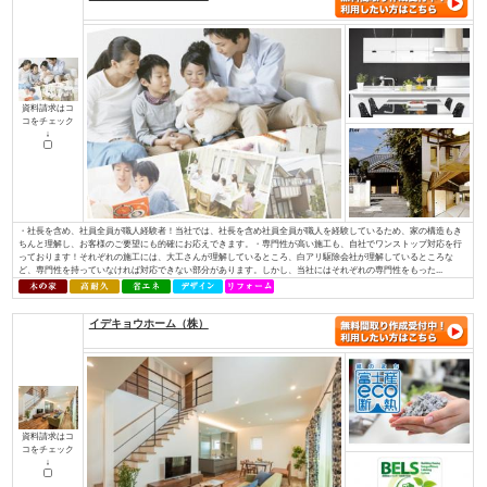
資料請求はコ
コをチェック
↓
私たちが家づくりを通して、最もお客様のお役に立てることを考えた末にた
使った家づくり』でした。無垢材と塗り壁でつくる『モミの木の家』は、家
モミの木の床材は、季節を問わず家全体の湿度を一定に調整し、素足で過ご
りを感じられます。空気をきれいにするだけでなく、モミの木の天然成分がま
株式会社 伊庭工務店