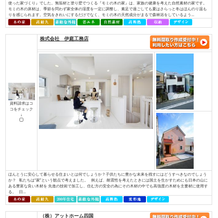
資料請求はコ
コをチェック
↓
お一人おひとりが「大切にしている想い」を確かに受け止め、心を込めて形
イノベーションは住宅・不動産を通じ、住宅の新しい常識を創り、本物の価
へ繋いでまいります。 永く愛着をもって暮らしたいと思える、素材の質感
やすさを叶える確かな住宅性能。そんな欧⽶の住宅思想に基づいた住む⼈のライ
株式会社 アットハウジング