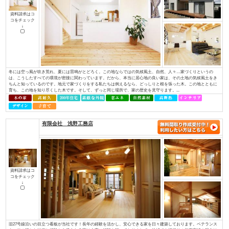
ど、専門性を持っていなければ対応できない部分があります。しかし、当社に
イデキョウホーム（株）
資料請求はコ
コをチェック
↓
富士商圏（富士市･富士宮市）で注文住宅着工棟数第1位に認定JSK（住宅産業
棟数」の調査で、イデキョウグループが2015年に引き続き富士市実績Ｎｏ.１
年に富士市に創業し、2018年には70周年を迎えました。地域に根ざした家