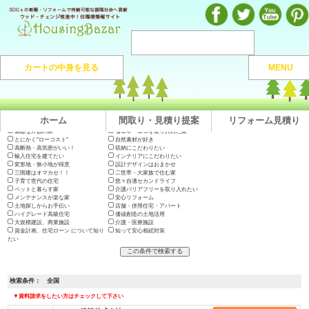
注文住宅のマンガや施工実例、動画を見ながら地域の優良工務店が探せるハウジングバザール
カートの中身を見る
MENU
注文住宅HOME
> 地域から捜す >
全国
ホーム
間取り・見積り提案
リフォーム見積り
出展会社一覧
テーマで絞り込む
木の家に住みたい
地震に強い高耐久の家
長期優良住宅・200年住宅
やっぱり"和"が好き
素敵な外観の家
省エネ・エコを取り入れた家
とにかく"ローコスト"
自然素材が好き
高断熱・高気密がいい！
収納にこだわりたい
輸入住宅を建てたい
インテリアにこだわりたい
変形地・狭小地が得意
設計デザインはおまかせ
三階建はオマカセ！！
二世帯・大家族で住む家
子育て世代の住宅
悠々自適セカンドライフ
ペットと暮らす家
介護バリアフリーを取り入れたい
メンテナンスが楽な家
安心リフォーム