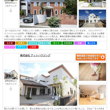
コをチェック
↓
Ａ・ｖａｉｌと言う名前の由来は、「役立つ」「利する」と言う意味から、
すと言う意味から名づけました。 そんな社名に合わせて、29工種全てに対
てきました。現在良いお客様や協力業者様に恵まれたおかげでそれを実現し
できるだけの技術と経験を持ち、事業を展開しています。 お客様の理想の住.
ブリリアントホーム/株式会社リビングライフ