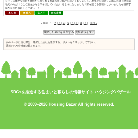
入れられている証と考え、今後も「地産地消でつくる、満足が持続する家づく.
おばま工務店／株式会社住まいず
資料請求はコ
コをチェック
SDGsを推進する住まいと暮らしの情報サイト ハウジングバザール
↓
© 2009–2026 Housing Bazar All rights reserved.