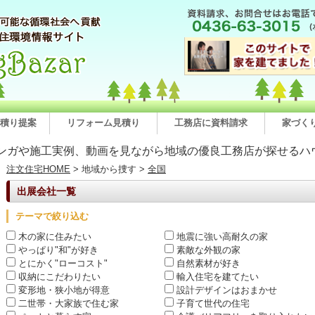
積り提案
リフォーム見積り
工務店に資料請求
家づく
ンガや施工実例、動画を見ながら地域の優良工務店が探せるハ
注文住宅HOME
> 地域から捜す >
全国
出展会社一覧
テーマで絞り込む
木の家に住みたい
地震に強い高耐久の家
やっぱり"和"が好き
素敵な外観の家
とにかく"ローコスト"
自然素材が好き
収納にこだわりたい
輸入住宅を建てたい
変形地・狭小地が得意
設計デザインはおまかせ
二世帯・大家族で住む家
子育て世代の住宅