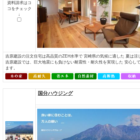
資料請求はコ
コをチェック
↓
吉原建設の注文住宅は高品質のZEH水準で 宮崎県の気候に適した 夏は
吉原建設では、巨大地震にも負けない耐震性・耐久性を実現した 安心し
ます。
国分ハウジング