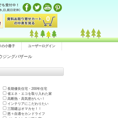
0
りの小冊子
ユーザーログイン
ウジングバザール
長期優良住宅・200年住宅
省エネ・エコを取り入れた家
高断熱・高気密がいい！
インテリアにこだわりたい
三階建はオマカセ！！
悠々自適セカンドライフ