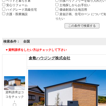
ペットと暮らす家
介護バリアフリーを取り入れたい
安心リフォーム
土地探しからお手伝い
ハイグレード高級住宅
価値創造の土地活用
介護・医療施設
資金計画、住宅ローン について
りたい
検索条件： 全国
▼資料請求をしたい方はチェックして下さい
倉敷ハウジング株式会社
資料請求はコ
コをチェック
↓