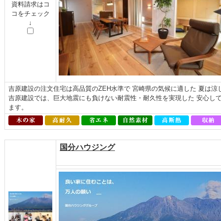
資料請求はコ
コをチェック
↓
吉原建設の注文住宅は高品質のZEH水準で 宮崎県の気候に適した 夏は
吉原建設では、巨大地震にも負けない耐震性・耐久性を実現した 安心し
ます。
国分ハウジング