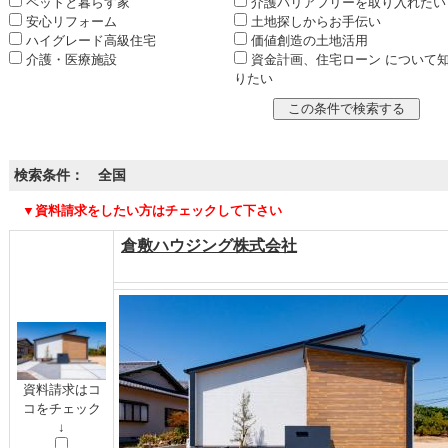
ペットと暮らす家
介護バリアフリーを取り入れたい
安心リフォーム
土地探しからお手伝い
ハイグレード高級住宅
価値創造の土地活用
介護・医療施設
資金計画、住宅ローン について
りたい
検索条件： 全国
▼資料請求をしたい方はチェックして下さい
倉敷ハウジング株式会社
資料請求はコ
コをチェック
↓