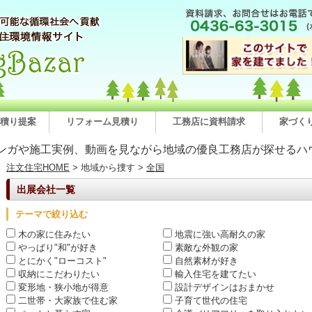
積り提案
リフォーム見積り
工務店に資料請求
家づく
ンガや施工実例、動画を見ながら地域の優良工務店が探せるハ
注文住宅HOME
> 地域から捜す >
全国
出展会社一覧
テーマで絞り込む
木の家に住みたい
地震に強い高耐久の家
やっぱり"和"が好き
素敵な外観の家
とにかく"ローコスト"
自然素材が好き
収納にこだわりたい
輸入住宅を建てたい
変形地・狭小地が得意
設計デザインはおまかせ
二世帯・大家族で住む家
子育て世代の住宅