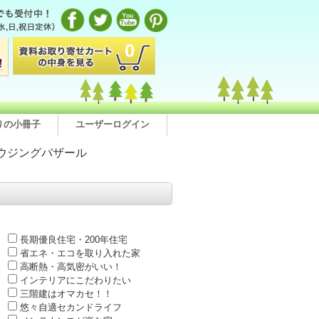
0
りの小冊子
ユーザーログイン
ウジングバザール
長期優良住宅・200年住宅
省エネ・エコを取り入れた家
高断熱・高気密がいい！
インテリアにこだわりたい
三階建はオマカセ！！
悠々自適セカンドライフ