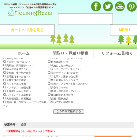
注文住宅のマンガや施工実例、動画を見ながら地域の優良工務店が探せるハウジングバザール
カートの中身を見る
MENU
注文住宅HOME
> 地域から捜す >
全国
ホーム
間取り・見積り提案
リフォーム見積り
出展会社一覧
テーマで絞り込む
木の家に住みたい
地震に強い高耐久の家
長期優良住宅・200年住宅
やっぱり"和"が好き
素敵な外観の家
省エネ・エコを取り入れた家
とにかく"ローコスト"
自然素材が好き
高断熱・高気密がいい！
収納にこだわりたい
輸入住宅を建てたい
インテリアにこだわりたい
変形地・狭小地が得意
設計デザインはおまかせ
三階建はオマカセ！！
二世帯・大家族で住む家
子育て世代の住宅
悠々自適セカンドライフ
ペットと暮らす家
介護バリアフリーを取り入れたい
メンテナンスが楽な家
安心リフォーム