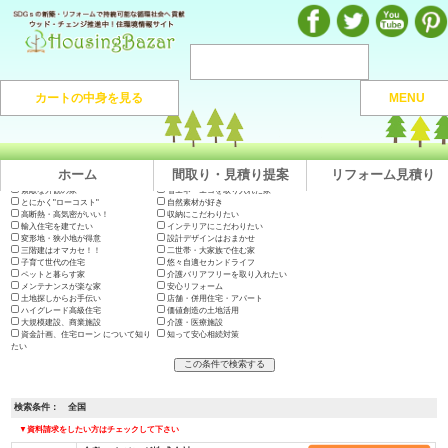
注文住宅のマンガや施工実例、動画を見ながら地域の優良工務店が探せるハウジングバザール
カートの中身を見る
MENU
注文住宅HOME
> 地域から捜す >
全国
ホーム
間取り・見積り提案
リフォーム見積り
出展会社一覧
テーマで絞り込む
木の家に住みたい
地震に強い高耐久の家
長期優良住宅・200年住宅
やっぱり"和"が好き
素敵な外観の家
省エネ・エコを取り入れた家
とにかく"ローコスト"
自然素材が好き
高断熱・高気密がいい！
収納にこだわりたい
輸入住宅を建てたい
インテリアにこだわりたい
変形地・狭小地が得意
設計デザインはおまかせ
三階建はオマカセ！！
二世帯・大家族で住む家
子育て世代の住宅
悠々自適セカンドライフ
ペットと暮らす家
介護バリアフリーを取り入れたい
メンテナンスが楽な家
安心リフォーム