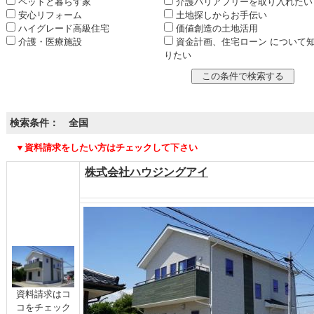
ペットと暮らす家
介護バリアフリーを取り入れたい
安心リフォーム
土地探しからお手伝い
ハイグレード高級住宅
価値創造の土地活用
介護・医療施設
資金計画、住宅ローン について
りたい
検索条件： 全国
▼資料請求をしたい方はチェックして下さい
株式会社ハウジングアイ
資料請求はコ
コをチェック