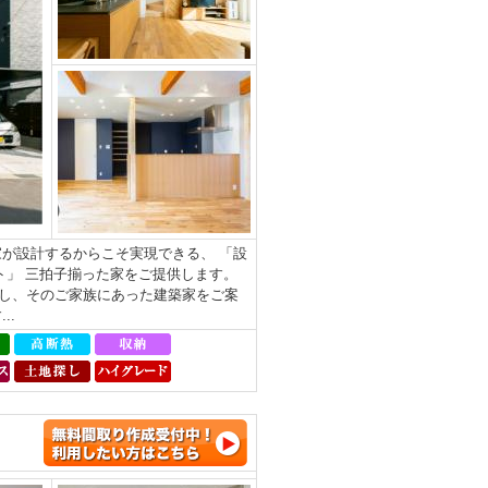
が設計するからこそ実現できる、 「設
ト」 三拍子揃った家をご提供します。
し、そのご家族にあった建築家をご案
..