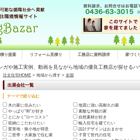
積り提案
リフォーム見積り
工務店に資料請求
家づく
ンガや施工実例、動画を見ながら地域の優良工務店が探せるハ
注文住宅HOME
> 地域から捜す >
全国
出展会社一覧
テーマで絞り込む
木の家に住みたい
地震に強い高耐久の家
やっぱり"和"が好き
素敵な外観の家
とにかく"ローコスト"
自然素材が好き
収納にこだわりたい
輸入住宅を建てたい
変形地・狭小地が得意
設計デザインはおまかせ
二世帯・大家族で住む家
子育て世代の住宅