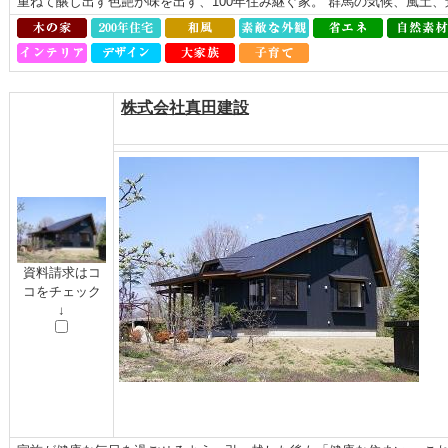
重ねて醸し出す色艶が味を出す、100年住み継ぐ家。 群馬の気候、風土
株式会社真田建設
資料請求はコ
コをチェック
↓