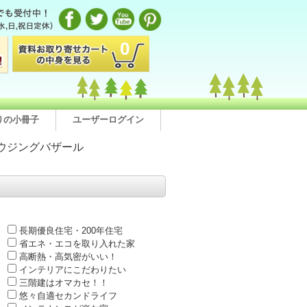
0
りの小冊子
ユーザーログイン
ウジングバザール
長期優良住宅・200年住宅
省エネ・エコを取り入れた家
高断熱・高気密がいい！
インテリアにこだわりたい
三階建はオマカセ！！
悠々自適セカンドライフ