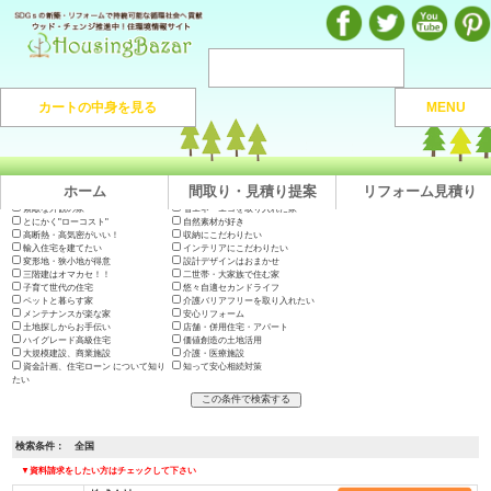
注文住宅のマンガや施工実例、動画を見ながら地域の優良工務店が探せるハウジングバザール
カートの中身を見る
MENU
注文住宅HOME
> 地域から捜す >
全国
ホーム
間取り・見積り提案
リフォーム見積り
出展会社一覧
テーマで絞り込む
木の家に住みたい
地震に強い高耐久の家
長期優良住宅・200年住宅
やっぱり"和"が好き
素敵な外観の家
省エネ・エコを取り入れた家
とにかく"ローコスト"
自然素材が好き
高断熱・高気密がいい！
収納にこだわりたい
輸入住宅を建てたい
インテリアにこだわりたい
変形地・狭小地が得意
設計デザインはおまかせ
三階建はオマカセ！！
二世帯・大家族で住む家
子育て世代の住宅
悠々自適セカンドライフ
ペットと暮らす家
介護バリアフリーを取り入れたい
メンテナンスが楽な家
安心リフォーム