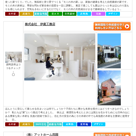
資料請求はコ
コをチェック
↓
お一人おひとりが「大切にしている想い」を確かに受け止め、心を込めて形
イノベーションは住宅・不動産を通じ、住宅の新しい常識を創り、本物の価
へ繋いでまいります。 永く愛着をもって暮らしたいと思える、素材の質感
やすさを叶える確かな住宅性能。そんな欧⽶の住宅思想に基づいた住む⼈のライ
株式会社 アットハウジング