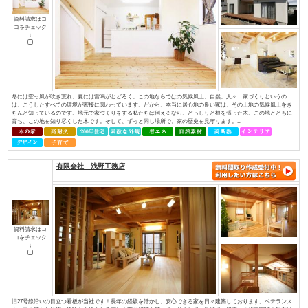
ど、専門性を持っていなければ対応できない部分があります。しかし、当社に
イデキョウホーム（株）
資料請求はコ
コをチェック
↓
富士商圏（富士市･富士宮市）で注文住宅着工棟数第1位に認定JSK（住宅産業
棟数」の調査で、イデキョウグループが2015年に引き続き富士市実績Ｎｏ.１
年に富士市に創業し、2018年には70周年を迎えました。地域に根ざした家