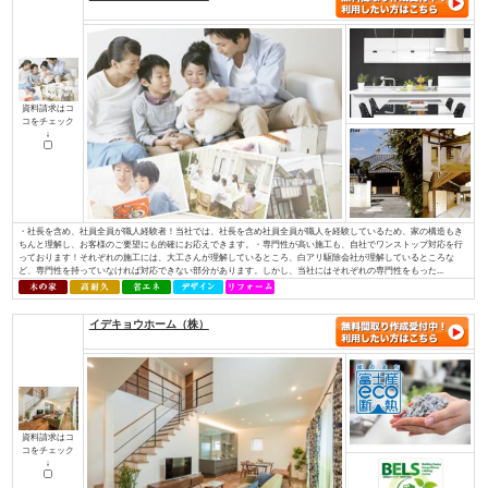
資料請求はコ
コをチェック
↓
私たちが家づくりを通して、最もお客様のお役に立てることを考えた末にた
使った家づくり』でした。無垢材と塗り壁でつくる『モミの木の家』は、家
モミの木の床材は、季節を問わず家全体の湿度を一定に調整し、素足で過ご
りを感じられます。空気をきれいにするだけでなく、モミの木の天然成分がま
株式会社 伊庭工務店