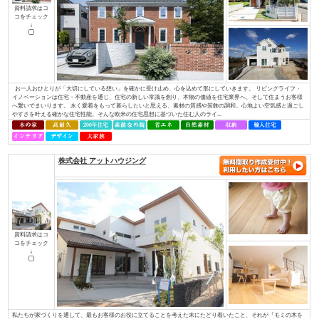
コをチェック
↓
Ａ・ｖａｉｌと言う名前の由来は、「役立つ」「利する」と言う意味から、
すと言う意味から名づけました。 そんな社名に合わせて、29工種全てに対
てきました。現在良いお客様や協力業者様に恵まれたおかげでそれを実現し
できるだけの技術と経験を持ち、事業を展開しています。 お客様の理想の住.
ブリリアントホーム/株式会社リビングライフ