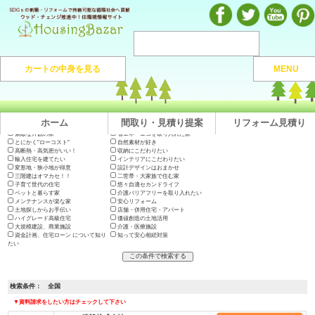
注文住宅のマンガや施工実例、動画を見ながら地域の優良工務店が探せるハウジングバザール
カートの中身を見る
MENU
注文住宅HOME
> 地域から捜す >
全国
ホーム
間取り・見積り提案
リフォーム見積り
出展会社一覧
テーマで絞り込む
木の家に住みたい
地震に強い高耐久の家
長期優良住宅・200年住宅
やっぱり"和"が好き
素敵な外観の家
省エネ・エコを取り入れた家
とにかく"ローコスト"
自然素材が好き
高断熱・高気密がいい！
収納にこだわりたい
輸入住宅を建てたい
インテリアにこだわりたい
変形地・狭小地が得意
設計デザインはおまかせ
三階建はオマカセ！！
二世帯・大家族で住む家
子育て世代の住宅
悠々自適セカンドライフ
ペットと暮らす家
介護バリアフリーを取り入れたい
メンテナンスが楽な家
安心リフォーム