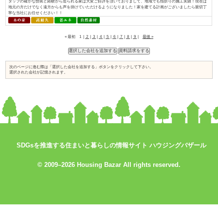
入れられている証と考え、今後も「地産地消でつくる、満足が持続する家づく.
おばま工務店／株式会社住まいず
資料請求はコ
コをチェック
SDGsを推進する住まいと暮らしの情報サイト ハウジングバザール
↓
© 2009–2026 Housing Bazar All rights reserved.