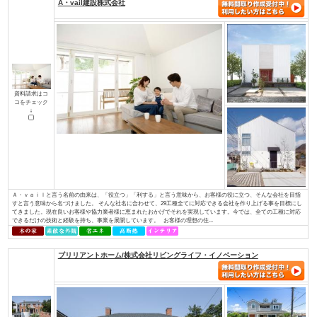
土地探しからお手伝い
店舗・併用住宅・アパート
ハイグレード高級住宅
価値創造の土地活用
大規模建設、商業施設
介護・医療施設
資金計画、住宅ローン について知り
知って安心相続対策
たい
検索条件： 全国
▼資料請求をしたい方はチェックして下さい
A・vail建設株式会社
資料請求はコ