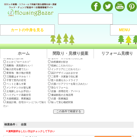
注文住宅のマンガや施工実例、動画を見ながら地域の優良工務店が探せるハウジングバザール
カートの中身を見る
MENU
注文住宅HOME
> 地域から捜す >
全国
ホーム
間取り・見積り提案
リフォーム見積り
出展会社一覧
テーマで絞り込む
木の家に住みたい
地震に強い高耐久の家
長期優良住宅・200年住宅
やっぱり"和"が好き
素敵な外観の家
省エネ・エコを取り入れた家
とにかく"ローコスト"
自然素材が好き
高断熱・高気密がいい！
収納にこだわりたい
輸入住宅を建てたい
インテリアにこだわりたい
変形地・狭小地が得意
設計デザインはおまかせ
三階建はオマカセ！！
二世帯・大家族で住む家
子育て世代の住宅
悠々自適セカンドライフ
ペットと暮らす家
介護バリアフリーを取り入れたい
メンテナンスが楽な家
安心リフォーム