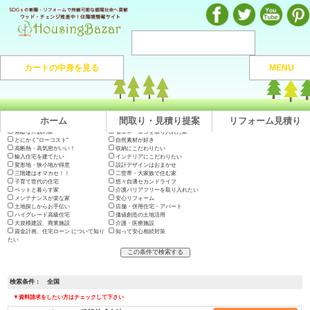
注文住宅のマンガや施工実例、動画を見ながら地域の優良工務店が探せるハウジングバザール
カートの中身を見る
MENU
注文住宅HOME
> 地域から捜す >
全国
ホーム
間取り・見積り提案
リフォーム見積り
出展会社一覧
テーマで絞り込む
木の家に住みたい
地震に強い高耐久の家
長期優良住宅・200年住宅
やっぱり"和"が好き
素敵な外観の家
省エネ・エコを取り入れた家
とにかく"ローコスト"
自然素材が好き
高断熱・高気密がいい！
収納にこだわりたい
輸入住宅を建てたい
インテリアにこだわりたい
変形地・狭小地が得意
設計デザインはおまかせ
三階建はオマカセ！！
二世帯・大家族で住む家
子育て世代の住宅
悠々自適セカンドライフ
ペットと暮らす家
介護バリアフリーを取り入れたい
メンテナンスが楽な家
安心リフォーム