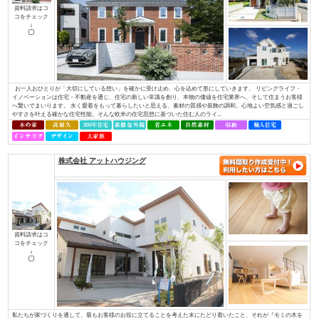
コをチェック
↓
Ａ・ｖａｉｌと言う名前の由来は、「役立つ」「利する」と言う意味から、
すと言う意味から名づけました。 そんな社名に合わせて、29工種全てに対
てきました。現在良いお客様や協力業者様に恵まれたおかげでそれを実現し
できるだけの技術と経験を持ち、事業を展開しています。 お客様の理想の住.
ブリリアントホーム/株式会社リビングライフ