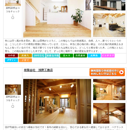
ど、専門性を持っていなければ対応できない部分があります。しかし、当社に
イデキョウホーム（株）
資料請求はコ
コをチェック
↓
富士商圏（富士市･富士宮市）で注文住宅着工棟数第1位に認定JSK（住宅産業
棟数」の調査で、イデキョウグループが2015年に引き続き富士市実績Ｎｏ.１
年に富士市に創業し、2018年には70周年を迎えました。地域に根ざした家