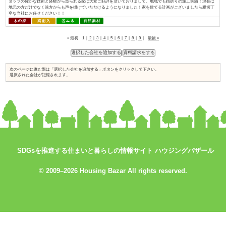
入れられている証と考え、今後も「地産地消でつくる、満足が持続する家づく.
おばま工務店／株式会社住まいず
資料請求はコ
コをチェック
SDGsを推進する住まいと暮らしの情報サイト ハウジングバザール
↓
© 2009–2026 Housing Bazar All rights reserved.