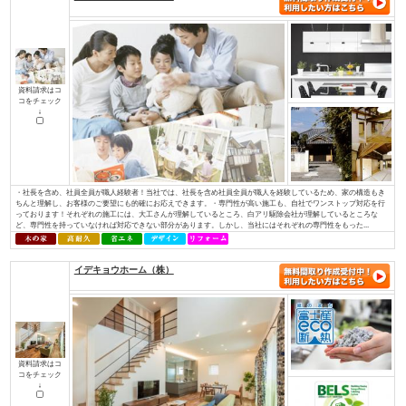
資料請求はコ
コをチェック
↓
私たちが家づくりを通して、最もお客様のお役に立てることを考えた末にた
使った家づくり』でした。無垢材と塗り壁でつくる『モミの木の家』は、家
モミの木の床材は、季節を問わず家全体の湿度を一定に調整し、素足で過ご
りを感じられます。空気をきれいにするだけでなく、モミの木の天然成分がま
株式会社 伊庭工務店