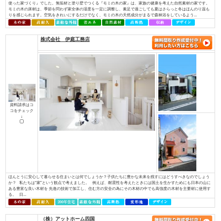
資料請求はコ
コをチェック
↓
お一人おひとりが「大切にしている想い」を確かに受け止め、心を込めて形
イノベーションは住宅・不動産を通じ、住宅の新しい常識を創り、本物の価
へ繋いでまいります。 永く愛着をもって暮らしたいと思える、素材の質感
やすさを叶える確かな住宅性能。そんな欧⽶の住宅思想に基づいた住む⼈のライ
株式会社 アットハウジング