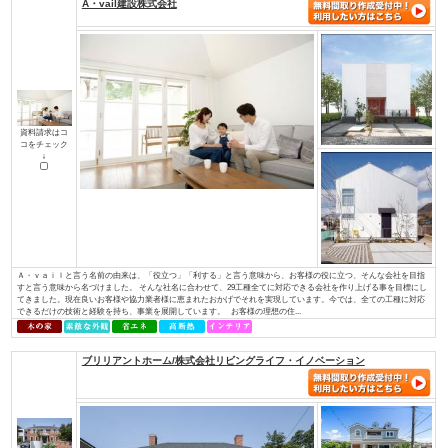
土地探しからお手伝い
店舗・併用住宅・アパート
ハイグレード高級住宅
価値創造の土地活用
大規模建設、商業施設
介護・医療施設
資金計画、住宅ローン について知り
知って安心相続対策
たい
検索条件： 全国
▼資料請求をしたい方はチェックして下さい
A・vail建設株式会社
資料請求はコ