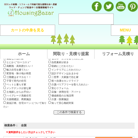
注文住宅のマンガや施工実例、動画を見ながら地域の優良工務店が探せるハウジングバザール
カートの中身を見る
MENU
注文住宅HOME
> 地域から捜す >
全国
ホーム
間取り・見積り提案
リフォーム見積り
出展会社一覧
テーマで絞り込む
木の家に住みたい
地震に強い高耐久の家
長期優良住宅・200年住宅
やっぱり"和"が好き
素敵な外観の家
省エネ・エコを取り入れた家
とにかく"ローコスト"
自然素材が好き
高断熱・高気密がいい！
収納にこだわりたい
輸入住宅を建てたい
インテリアにこだわりたい
変形地・狭小地が得意
設計デザインはおまかせ
三階建はオマカセ！！
二世帯・大家族で住む家
子育て世代の住宅
悠々自適セカンドライフ
ペットと暮らす家
介護バリアフリーを取り入れたい
メンテナンスが楽な家
安心リフォーム