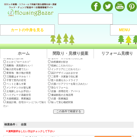
注文住宅のマンガや施工実例、動画を見ながら地域の優良工務店が探せるハウジングバザール
カートの中身を見る
MENU
注文住宅HOME
> 地域から捜す >
全国
ホーム
間取り・見積り提案
リフォーム見積り
出展会社一覧
テーマで絞り込む
木の家に住みたい
地震に強い高耐久の家
長期優良住宅・200年住宅
やっぱり"和"が好き
素敵な外観の家
省エネ・エコを取り入れた家
とにかく"ローコスト"
自然素材が好き
高断熱・高気密がいい！
収納にこだわりたい
輸入住宅を建てたい
インテリアにこだわりたい
変形地・狭小地が得意
設計デザインはおまかせ
三階建はオマカセ！！
二世帯・大家族で住む家
子育て世代の住宅
悠々自適セカンドライフ
ペットと暮らす家
介護バリアフリーを取り入れたい
メンテナンスが楽な家
安心リフォーム