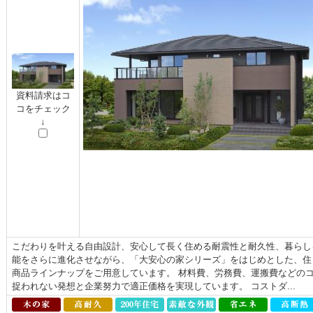
資料請求はコ
コをチェック
↓
こだわりを叶える自由設計、安心して長く住める耐震性と耐久性、暮らし
能をさらに進化させながら、「大安心の家シリーズ」をはじめとした、住ま
商品ラインナップをご用意しています。 材料費、労務費、運搬費などの
捉われない発想と企業努力で適正価格を実現しています。 コストダ...