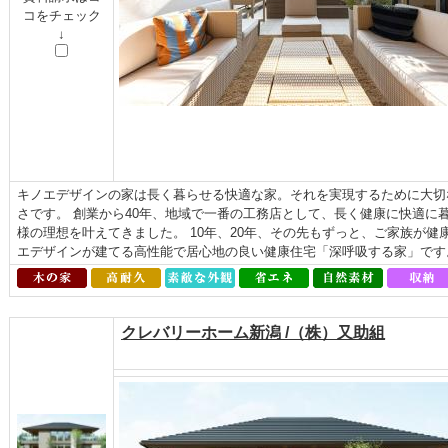
コをチェック
↓
キノエデザインの家は長く暮らせる快適な家。それを実現するために大切
さです。 創業から40年、地域で一番の工務店として、長く健康に快適に
様の理想を叶えてきました。 10年、20年、その先もずっと、ご家族が
エデザインが建てる高性能で居心地の良い健康住宅「深呼吸する家」です
クレバリーホーム新潟 /（株）又助組