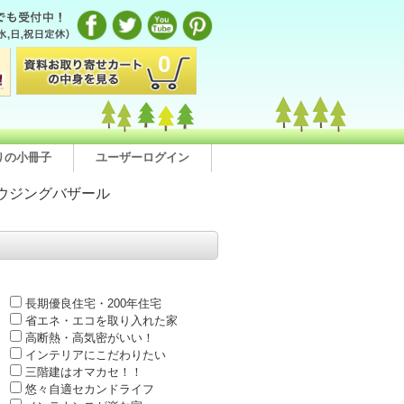
0
りの小冊子
ユーザーログイン
ウジングバザール
長期優良住宅・200年住宅
省エネ・エコを取り入れた家
高断熱・高気密がいい！
インテリアにこだわりたい
三階建はオマカセ！！
悠々自適セカンドライフ