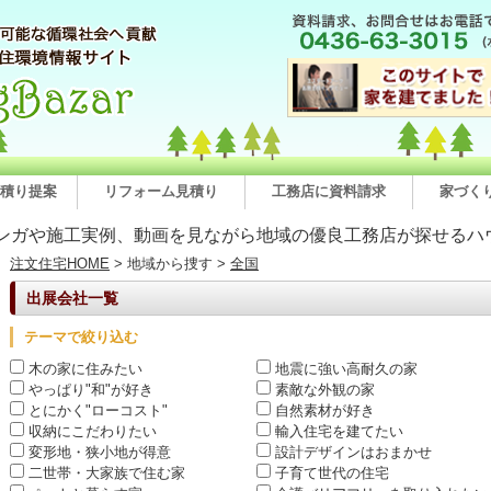
積り提案
リフォーム見積り
工務店に資料請求
家づく
ンガや施工実例、動画を見ながら地域の優良工務店が探せるハ
注文住宅HOME
> 地域から捜す >
全国
出展会社一覧
テーマで絞り込む
木の家に住みたい
地震に強い高耐久の家
やっぱり"和"が好き
素敵な外観の家
とにかく"ローコスト"
自然素材が好き
収納にこだわりたい
輸入住宅を建てたい
変形地・狭小地が得意
設計デザインはおまかせ
二世帯・大家族で住む家
子育て世代の住宅