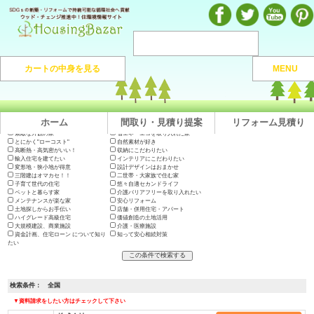
注文住宅のマンガや施工実例、動画を見ながら地域の優良工務店が探せるハウジングバザール
カートの中身を見る
MENU
注文住宅HOME
> 地域から捜す >
全国
ホーム
間取り・見積り提案
リフォーム見積り
出展会社一覧
テーマで絞り込む
木の家に住みたい
地震に強い高耐久の家
長期優良住宅・200年住宅
やっぱり"和"が好き
素敵な外観の家
省エネ・エコを取り入れた家
とにかく"ローコスト"
自然素材が好き
高断熱・高気密がいい！
収納にこだわりたい
輸入住宅を建てたい
インテリアにこだわりたい
変形地・狭小地が得意
設計デザインはおまかせ
三階建はオマカセ！！
二世帯・大家族で住む家
子育て世代の住宅
悠々自適セカンドライフ
ペットと暮らす家
介護バリアフリーを取り入れたい
メンテナンスが楽な家
安心リフォーム