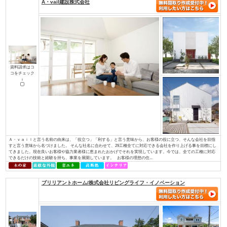
土地探しからお手伝い
店舗・併用住宅・アパート
ハイグレード高級住宅
価値創造の土地活用
大規模建設、商業施設
介護・医療施設
資金計画、住宅ローン について知り
知って安心相続対策
たい
検索条件： 全国
▼資料請求をしたい方はチェックして下さい
A・vail建設株式会社
資料請求はコ