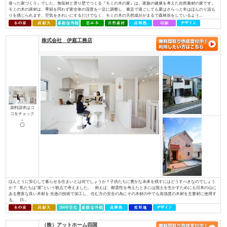
資料請求はコ
コをチェック
↓
お一人おひとりが「大切にしている想い」を確かに受け止め、心を込めて形
イノベーションは住宅・不動産を通じ、住宅の新しい常識を創り、本物の価
へ繋いでまいります。 永く愛着をもって暮らしたいと思える、素材の質感
やすさを叶える確かな住宅性能。そんな欧⽶の住宅思想に基づいた住む⼈のライ
株式会社 アットハウジング