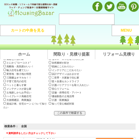
注文住宅のマンガや施工実例、動画を見ながら地域の優良工務店が探せるハウジングバザール
カートの中身を見る
MENU
注文住宅HOME
> 地域から捜す >
全国
ホーム
間取り・見積り提案
リフォーム見積り
出展会社一覧
テーマで絞り込む
木の家に住みたい
地震に強い高耐久の家
長期優良住宅・200年住宅
やっぱり"和"が好き
素敵な外観の家
省エネ・エコを取り入れた家
とにかく"ローコスト"
自然素材が好き
高断熱・高気密がいい！
収納にこだわりたい
輸入住宅を建てたい
インテリアにこだわりたい
変形地・狭小地が得意
設計デザインはおまかせ
三階建はオマカセ！！
二世帯・大家族で住む家
子育て世代の住宅
悠々自適セカンドライフ
ペットと暮らす家
介護バリアフリーを取り入れたい
メンテナンスが楽な家
安心リフォーム