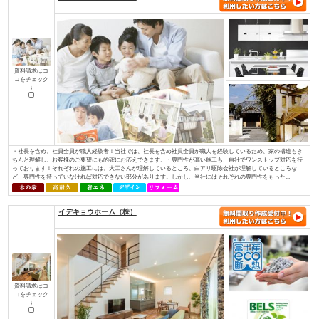
資料請求はコ
コをチェック
↓
私たちが家づくりを通して、最もお客様のお役に立てることを考えた末にた
使った家づくり』でした。無垢材と塗り壁でつくる『モミの木の家』は、家
モミの木の床材は、季節を問わず家全体の湿度を一定に調整し、素足で過ご
りを感じられます。空気をきれいにするだけでなく、モミの木の天然成分がま
株式会社 伊庭工務店