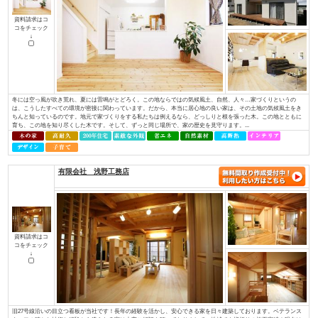
ど、専門性を持っていなければ対応できない部分があります。しかし、当社に
イデキョウホーム（株）
資料請求はコ
コをチェック
↓
富士商圏（富士市･富士宮市）で注文住宅着工棟数第1位に認定JSK（住宅産業
棟数」の調査で、イデキョウグループが2015年に引き続き富士市実績Ｎｏ.１
年に富士市に創業し、2018年には70周年を迎えました。地域に根ざした家