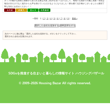
入れられている証と考え、今後も「地産地消でつくる、満足が持続する家づく.
おばま工務店／株式会社住まいず
資料請求はコ
コをチェック
SDGsを推進する住まいと暮らしの情報サイト ハウジングバザール
↓
© 2009–2026 Housing Bazar All rights reserved.