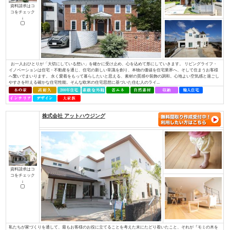
コをチェック
↓
Ａ・ｖａｉｌと言う名前の由来は、「役立つ」「利する」と言う意味から、
すと言う意味から名づけました。 そんな社名に合わせて、29工種全てに対
てきました。現在良いお客様や協力業者様に恵まれたおかげでそれを実現し
できるだけの技術と経験を持ち、事業を展開しています。 お客様の理想の住.
ブリリアントホーム/株式会社リビングライフ