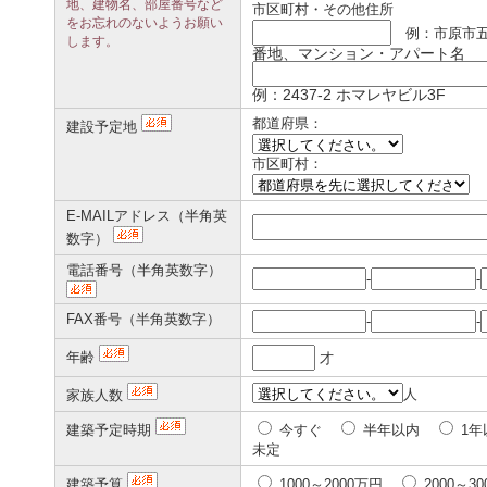
地、建物名、部屋番号など
市区町村・その他住所
をお忘れのないようお願い
例：市原市
します。
番地、マンション・アパート名
例：2437-2 ホマレヤビル3F
都道府県：
建設予定地
市区町村：
E-MAILアドレス（半角英
数字）
電話番号（半角英数字）
-
-
FAX番号（半角英数字）
-
-
年齢
才
人
家族人数
建築予定時期
今すぐ
半年以内
1年
未定
建築予算
1000～2000万円
2000～3