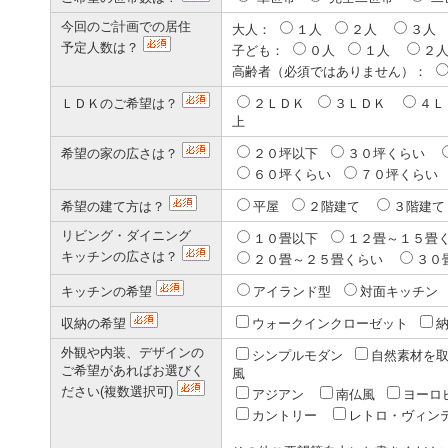
今回のご計画での居住
大人：
１人
２人
３人
予定人数は？
子ども：
０人
１人
２
高齢者（必須ではありません）：
ＬＤＫのご希望は？
２ＬＤＫ
３ＬＤＫ
４
上
希望の家の広さは？
２０坪以下
３０坪くらい
６０坪くらい
７０坪くら
希望の建て方は？
平屋
２階建て
３階建
リビング・ダイニング
１０畳以下
１２畳～１５畳
キッチンの広さは？
２０畳～２５畳くらい
３０
キッチンの希望
アイランド型
対面キッチ
収納の希望
ウォークインクローゼット
外観や内装、デザインの
シンプルモダン
自然素材を
ご希望があればお選びく
風
ださい(複数選択可)
アジアン
南仏風
ヨーロ
カントリー
レトロ・ヴィン