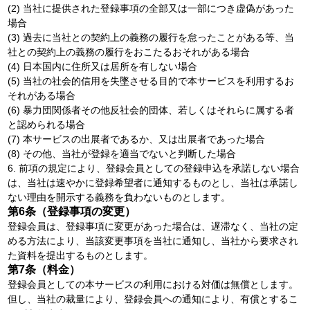
(2) 当社に提供された登録事項の全部又は一部につき虚偽があった
場合
(3) 過去に当社との契約上の義務の履行を怠ったことがある等、当
社との契約上の義務の履行をおこたるおそれがある場合
(4) 日本国内に住所又は居所を有しない場合
(5) 当社の社会的信用を失墜させる目的で本サービスを利用するお
それがある場合
(6) 暴力団関係者その他反社会的団体、若しくはそれらに属する者
と認められる場合
(7) 本サービスの出展者であるか、又は出展者であった場合
(8) その他、当社が登録を適当でないと判断した場合
6. 前項の規定により、登録会員としての登録申込を承諾しない場合
は、当社は速やかに登録希望者に通知するものとし、当社は承諾し
ない理由を開示する義務を負わないものとします。
第6条（登録事項の変更）
登録会員は、登録事項に変更があった場合は、遅滞なく、当社の定
める方法により、当該変更事項を当社に通知し、当社から要求され
た資料を提出するものとします。
第7条（料金）
登録会員としての本サービスの利用における対価は無償とします。
但し、当社の裁量により、登録会員への通知により、有償とするこ