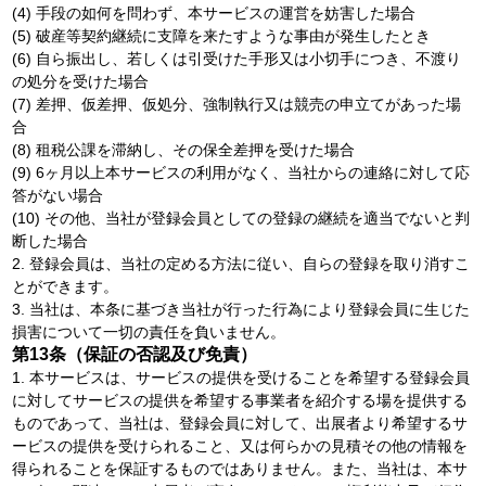
(4) 手段の如何を問わず、本サービスの運営を妨害した場合
(5) 破産等契約継続に支障を来たすような事由が発生したとき
(6) 自ら振出し、若しくは引受けた手形又は小切手につき、不渡り
の処分を受けた場合
(7) 差押、仮差押、仮処分、強制執行又は競売の申立てがあった場
合
(8) 租税公課を滞納し、その保全差押を受けた場合
(9) 6ヶ月以上本サービスの利用がなく、当社からの連絡に対して応
答がない場合
(10) その他、当社が登録会員としての登録の継続を適当でないと判
断した場合
2. 登録会員は、当社の定める方法に従い、自らの登録を取り消すこ
とができます。
3. 当社は、本条に基づき当社が行った行為により登録会員に生じた
損害について一切の責任を負いません。
第13条（保証の否認及び免責）
1. 本サービスは、サービスの提供を受けることを希望する登録会員
に対してサービスの提供を希望する事業者を紹介する場を提供する
ものであって、当社は、登録会員に対して、出展者より希望するサ
ービスの提供を受けられること、又は何らかの見積その他の情報を
得られることを保証するものではありません。また、当社は、本サ