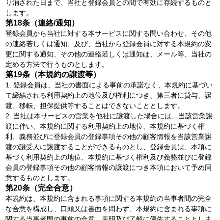
り消された日まで、当社と登録会員との間で有効に存続するものと
します。
第18条（連絡/通知）
登録会員から当社に対する本サービスに関する問い合わせ、その他
の連絡若しくは通知、及び、当社から登録会員に対する本規約の変
更に関する通知、その他の連絡若しくは通知は、メール等、当社の
定める方法で行うものとします。
第19条（本規約の譲渡等）
1. 登録会員は、当社の書面による事前の承諾なく、本規約に基づい
て締結される利用契約上の地位及び権利につき、第三者に貸与、譲
渡、移転、担保提供等することはできないこととします。
2. 当社は本サービスの営業を他社に譲渡した場合には、当該営業譲
渡に伴い、本規約に関する利用契約上の地位、本規約に基づく権
利、義務並びに登録会員の登録事項その他の顧客情報を当該営業譲
渡の譲受人に譲渡することができるものとし、登録会員は、本項に
基づく利用契約上の地位、本規約に基づく権利及び義務並びに登録
会員の登録事項その他の顧客情報の譲渡につき本項において予め同
意するものとします。
第20条（完全合意）
本規約は、本規約に含まれる事項に関する本規約の当事者間の完全
な合意を構成し、口頭又は書面を問わず、本規約に含まれる事項に
関する当事者間の事前の合意、表明及び了解に優先することとしま