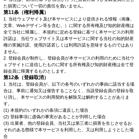
た損害について一切の責任を負いません。
第11条（権利帰属）
1. 当社ウェブサイト及び本サービスにより提供される情報（画像、
文章、Webデザイン等を含む。）に関する所有権及び知的財産権は
全て当社に帰属し、本規約に定める登録に基づく本サービスの利用
許諾は、当社ウェブサイト又は本サービスに関する当社の知的財産
権の実施許諾、使用許諾若しくは利用許諾を意味するものではあり
ません。
2. 登録会員が制作し、登録会員が本サービスの利用のために当社ウ
ェブサイトに送信したものに関する所有権及び知的財産権は全て登
録会員に帰属するものとします。
第12条（登録取消）
1. 当社は、登録会員が、以下の各号のいずれかの事由に該当する場
合は、事前に通知又は催告することなく、当該登録会員の登録を取
り消し、本サービスの利用契約を解除又は解約することがありま
す。
(1) 本規約のいずれかの条項に違反した場合
(2) 登録事項に虚偽の事実があることが判明した場合
(3) 出展者、他の登録会員、当社又は第三者に損害を生じさせるお
それのある態様で本サービスを利用した、又は利用しようとした場
合