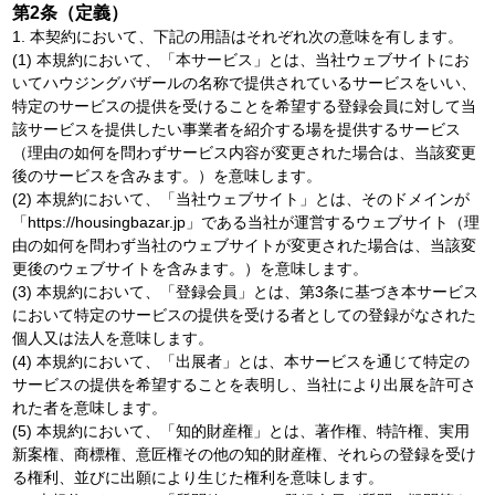
第2条（定義）
1. 本契約において、下記の用語はそれぞれ次の意味を有します。
(1) 本規約において、「本サービス」とは、当社ウェブサイトにお
いてハウジングバザールの名称で提供されているサービスをいい、
特定のサービスの提供を受けることを希望する登録会員に対して当
該サービスを提供したい事業者を紹介する場を提供するサービス
（理由の如何を問わずサービス内容が変更された場合は、当該変更
後のサービスを含みます。）を意味します。
(2) 本規約において、「当社ウェブサイト」とは、そのドメインが
「https://housingbazar.jp」である当社が運営するウェブサイト（理
由の如何を問わず当社のウェブサイトが変更された場合は、当該変
更後のウェブサイトを含みます。）を意味します。
(3) 本規約において、「登録会員」とは、第3条に基づき本サービス
において特定のサービスの提供を受ける者としての登録がなされた
個人又は法人を意味します。
(4) 本規約において、「出展者」とは、本サービスを通じて特定の
サービスの提供を希望することを表明し、当社により出展を許可さ
れた者を意味します。
(5) 本規約において、「知的財産権」とは、著作権、特許権、実用
新案権、商標権、意匠権その他の知的財産権、それらの登録を受け
る権利、並びに出願により生じた権利を意味します。