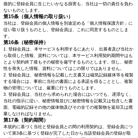
接的に登録会員に生じたいかなる損害も、当社は一切の責任を負わ
ないものとします。
第15条（個人情報の取り扱い）
当社は、登録会員の個人情報を別途定める「個人情報保護方針」に
従い取り扱うものとし、登録会員は、これに同意するものとしま
す。
第16条（秘密保持）
1. 登録会員は、本サービスを利用するにあたり、出展者及び当社か
ら取得した情報、資料については、本サービス利用契約期間中はも
とより契約終了後もその秘密を厳守するものとします。但し、秘密
性を喪失した情報、資料についてはこの限りではありません。
2. 登録会員は、秘密情報を記載した文書又は磁気記録媒体等を複製
する場合には、事前に当社の書面による承諾を得ることとし、複製
物の管理については、厳重に行うものとします。
3. 登録会員は、当社から求められた場合にはいつでも、遅滞なく、
当社の指示に従い、秘密情報並びに秘密情報を記載又は包含した書
面、電磁的記録その他の媒体物及びその全ての複製物を返却又は廃
棄しなければなりません。
第17条（契約期間）
本規約に基づく当社と登録会員との間の利用契約は、登録会員につ
いて第3条に基づく登録が完了した日から当該登録会員の登録が取