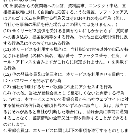
(9) 出展者からの質問箱への回答、資料請求、コンタクト申込、直
接提案依頼に対して自動的に応答するような装置、ソフトウェア又
はアルゴリズムを利用する行為又はそのおそれのある行為（但し、
当社から事前の承諾を得た場合はこの限りではありません。）
(10) 全くサービス提供を受ける意図がないにもかかわらず、質問箱
への書き込み、提案依頼等をする行為、その他公正な取引慣行に反
する行為又はそのおそれのある行為
(11) 本サービスを利用する場合に、当社指定の方法以外で自己が特
定される情報（名称＼氏名、電話番号、ファックス番号、住所、メ
ール・アドレスを含みますがこれらに限定されません。）を掲載す
る行為
(12) 他の登録会員又は第三者に、本サービスを利用させる目的で、
ID・パスワードを開示する行為
(13) 当社が利用するサーバ設備に不正にアクセスする行為
(14) その他、当社が登録会員として相応しくないと判断する行為
3. 当社は、本サービスにおいて登録会員から当社ウェブサイトに対
する情報の送信行為が前項各号のいずれかに該当し、又は、該当す
るおそれがあると当社が判断した場合には、登録会員に事前に通知
することなく、当該情報の全部又は一部を削除することができるも
のとします。
4. 登録会員は、本サービスに関し以下の事項を遵守するものとしま