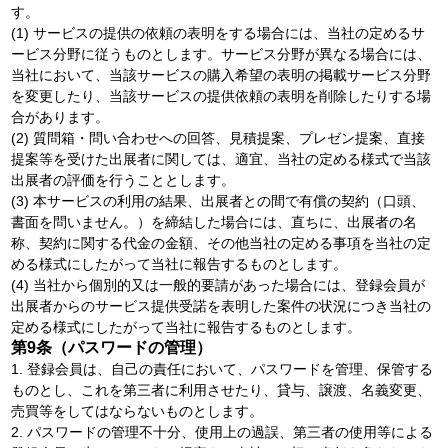
す。
(1) サービスの提供の依頼の表明をする場合には、当社の定めるサ
ービス分野に従うものとします。サービス分野が異なる場合には、
当社において、当該サービスの購入希望の表明の掲載サービス分野
を変更したり、当該サービスの提供依頼の表明を削除したりする場
合があります。
(2) 質問箱・問い合わせへの回答、見積提案、プレゼン提案、直接
提案等を受けた出展者に関しては、適宜、当社の定める様式で当該
出展者の評価を行うこととします。
(3) 本サービスの利用の結果、出展者との間で有償の契約（口頭、
書面を問いません。）を締結した場合には、直ちに、出展者の名
称、契約に関する代金の金額、その他当社の定める事項を当社の定
める様式にしたがって当社に報告するものとします。
(4) 当社から個別的又は一般的要請があった場合には、登録会員が
出展者からのサービス提供受諾を表明した案件の状況につき当社の
定める様式にしたがって当社に報告するものとします。
第9条（パスワードの管理）
1. 登録会員は、自己の責任において、パスワードを管理、保管する
ものとし、これを第三者に利用させたり、貸与、譲渡、名義変更、
売買等をしてはならないものとします。
2. パスワードの管理不十分、使用上の過誤、第三者の使用等による