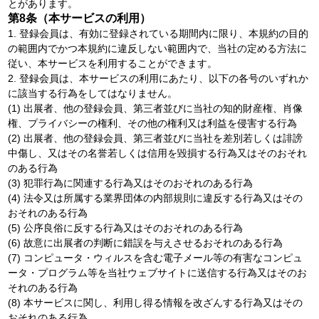
とがあります。
第8条（本サービスの利用）
1. 登録会員は、有効に登録されている期間内に限り、本規約の目的
の範囲内でかつ本規約に違反しない範囲内で、当社の定める方法に
従い、本サービスを利用することができます。
2. 登録会員は、本サービスの利用にあたり、以下の各号のいずれか
に該当する行為をしてはなりません。
(1) 出展者、他の登録会員、第三者並びに当社の知的財産権、肖像
権、プライバシーの権利、その他の権利又は利益を侵害する行為
(2) 出展者、他の登録会員、第三者並びに当社を差別若しくは誹謗
中傷し、又はその名誉若しくは信用を毀損する行為又はそのおそれ
のある行為
(3) 犯罪行為に関連する行為又はそのおそれのある行為
(4) 法令又は所属する業界団体の内部規則に違反する行為又はその
おそれのある行為
(5) 公序良俗に反する行為又はそのおそれのある行為
(6) 故意に出展者の判断に錯誤を与えさせるおそれのある行為
(7) コンピュータ・ウィルスを含む電子メール等の有害なコンピュ
ータ・プログラム等を当社ウェブサイトに送信する行為又はそのお
それのある行為
(8) 本サービスに関し、利用し得る情報を改ざんする行為又はその
おそれのある行為