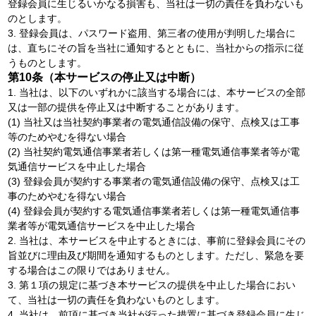
登録会員に生じるいかなる損害も、当社は一切の責任を負わないも
のとします。
3. 登録会員は、パスワード盗用、第三者の使用が判明した場合に
は、直ちにその旨を当社に通知するとともに、当社からの指示に従
うものとします。
第10条（本サービスの停止又は中断）
1. 当社は、以下のいずれかに該当する場合には、本サービスの全部
又は一部の提供を停止又は中断することがあります。
(1) 当社又は当社契約事業者の電気通信設備の保守、点検又は工事
等のためやむを得ない場合
(2) 当社契約電気通信事業者若しくは第一種電気通信事業者等が電
気通信サービスを中止した場合
(3) 登録会員が契約する事業者の電気通信設備の保守、点検又は工
事のためやむを得ない場合
(4) 登録会員が契約する電気通信事業者若しくは第一種電気通信事
業者等が電気通信サービスを中止した場合
2. 当社は、本サービスを中止するときには、事前に登録会員にその
旨並びに理由及び期間を通知するものとします。ただし、緊急を要
する場合はこの限りではありません。
3. 第１項の規定に基づき本サービスの提供を中止した場合におい
て、当社は一切の責任を負わないものとします。
4. 当社は、前項に基づき当社が行った措置に基づき登録会員に生じ