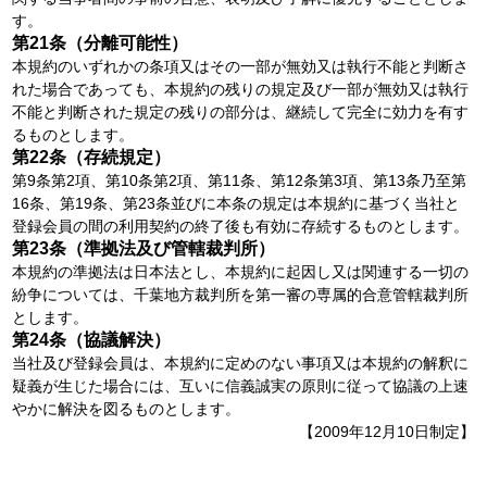
す。
第21条（分離可能性）
本規約のいずれかの条項又はその一部が無効又は執行不能と判断さ
れた場合であっても、本規約の残りの規定及び一部が無効又は執行
不能と判断された規定の残りの部分は、継続して完全に効力を有す
るものとします。
第22条（存続規定）
第9条第2項、第10条第2項、第11条、第12条第3項、第13条乃至第
16条、第19条、第23条並びに本条の規定は本規約に基づく当社と
登録会員の間の利用契約の終了後も有効に存続するものとします。
第23条（準拠法及び管轄裁判所）
本規約の準拠法は日本法とし、本規約に起因し又は関連する一切の
紛争については、千葉地方裁判所を第一審の専属的合意管轄裁判所
とします。
第24条（協議解決）
当社及び登録会員は、本規約に定めのない事項又は本規約の解釈に
疑義が生じた場合には、互いに信義誠実の原則に従って協議の上速
やかに解決を図るものとします。
【2009年12月10日制定】