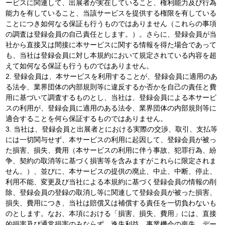
ービスに関連して、出展者が実在していること、権利能力及び行為
能力を有していること、当該サービスを提供する権限を有している
ことにつき如何なる保証も行うものではありません（これらの事項
の調査は登録会員の自己責任とします。）。さらに、登録会員が当
社から直接又は間接に本サービスに関する情報を得た場合であって
も、当社は登録会員に対し本規約において規定されている内容を超
えて如何なる保証も行うものではありません。
2. 登録会員は、本サービスを利用することが、登録会員に適用のあ
る法令、業界団体の内部規則等に違反するか否かを自己の責任と費
用に基づいて調査するものとし、当社は、登録会員による本サービ
スの利用が、登録会員に適用のある法令、業界団体の内部規則等に
適合することを何ら保証するものではありません。
3. 当社は、登録会員と出展者とにおける実際の交渉、取引、支払等
には一切関与せず、本サービスの利用に起因して、登録会員が被っ
た損害、損失、費用（本サービスの利用に伴う事故、犯罪行為、紛
争、契約の取消等に基づく損害等を含みますがこれらに限定されま
せん。）、並びに、本サービスの提供の廃止、中止、中断、停止、
利用不能、変更及び当社による本規約に基づく登録会員の情報の削
除、登録会員の登録の取消し等に関連して登録会員が被った損害、
損失、費用につき、当社は賠償又は補償する責任を一切負わないも
のとします。なお、本項における「損害、損失、費用」には、直接
的損害及び通常損害のみならず、逸失利益、事業機会の喪失、デー