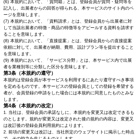
(6) 本規約において、「質問箱」とは、登録会員が質問・疑問等を
記入し、出展者からの回答が得られる、本サービスのサイト内のペ
ージを意味します。
(7) 本規約において、「資料請求」とは、登録会員から出展者に対
して当該出展者の特徴・商品の特徴等をアピールする資料を請求す
ることを意味します。
(8) 本規約において、「直接提案」とは、登録会員からの直接提案
依頼に対して、出展者が納期、費用、設計プラン等を提出すること
を意味します。
(9) 本規約において、「サービス分野」とは、本サービス内で出展
者を業種別等に分類した区分を意味します。
第3条（本規約の遵守）
本規約は登録会員が本サービスを利用するにあたり遵守すべき事項
を定めるものです。本サービスの登録会員としての登録を希望する
者が、会員登録の申請をした場合には本規約に同意したものとみな
します。
第4条（本規約の改定）
1. 当社は、登録会員の承諾なしに、本規約を変更又は改定できるも
のとします。規約が変更又は改定された後の規約の内容は、変更又
は改訂後の登録会員利用規約によります。
2. 前項の変更又は改訂は、当社所定のウェブサイトに掲示した時点
で、その効力を生じるものとします。