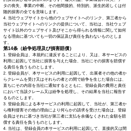
タの喪失、事業の中断、その他間接的、特別的、派生的若しくは付
随的損害の全てを意味します。
4. 当社ウェブサイトから他のウェブサイトへのリンク、第三者から
当社ウェブサイトへのリンクの提供について、当社は、当社ウェブ
サイト以外のウェブサイト及びそこから得られる情報に関して如何
なる理由に基づいても一切の保証及び責任を負わないものとしま
す。
第14条（紛争処理及び損害賠償）
1. 登録会員は、本規約に違反することにより、又は、本サービスの
利用に起因して当社に損害を与えた場合、当社にその損害を賠償す
る責任を負うものとします。
2. 登録会員が、本サービスの利用に起因して、出展者その他の者か
らクレームを受け又はそれらの者との間で紛争を生じた場合には、
直ちにその内容を当社に通知するとともに、登録会員の費用と責任
において当該クレーム又は紛争を処理し、その結果を当社に報告す
るものとします。
3. 登録会員による本サービスの利用に起因して、当社が、第三者か
ら権利侵害その他の理由により何らかの請求を受けた場合は、登録
会員はそれに基づき当社が第三者に支払を余儀なくされた金額を賠
償する責任を負うものとします。
4. 当社は、登録会員の本サービスの利用に起因して、直接的又は間