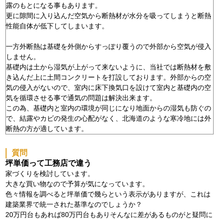
露のもとになる事もあります。
更に隙間に入り込んだ空気から断熱材が水分を吸ってしまうと断熱
性能自体が低下してしまいます。
一方外断熱は基礎を外側からすっぽり覆うので外部から空気が侵入
しません。
基礎内は土から湿気が上がって来ないように、当社では断熱材を敷
き込んだ上に土間コンクリートを打設しております。外部からの空
気の侵入がないので、室内に床下換気口を設けて室内と基礎内の空
気を循環させる事で通気の問題は解決出来ます。
この為、基礎内と室内の環境が同じになり地面からの湿気も防ぐの
で、結露やカビの発生の心配がなく、北海道のような寒冷地には外
断熱の方が適しています。
質問
坪単価って工務店で違う
家づくりを検討しています。
大きな買い物なので予算が気になっています。
色々情報を調べると坪単価で幾らという表示がありますが、これは
建築業界で統一された基準なのでしょうか？
20万円台もあれば80万円台もありそんなに差があるものがと疑問に