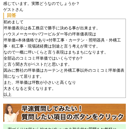
感じています。実際どうなのでしょうか？
ゲストさん
回答
初めまして
坪単価表示は各工務店で勝手に決める事が出来ます。
ハウスメーカーやパワービルダー等の坪単価表現は
坪単価=本体価格であり+付帯工事・カーテン・照明器具・外構工
事・杭工事・現場諸経費は別途と言う考えが常です。
なので一概に坪いくらと言う表現はまちまちになります。
全部込のコミコミ坪単価ではいくらですか?
と言う聞き方がベストだと思います。
因みに弊社の坪単価はカーテンと外構工事以外のコミコミ坪単価表
現になって居ります。
また、坪単価は坪数が小さいと高くなり
大きくなると安くなります。
以上