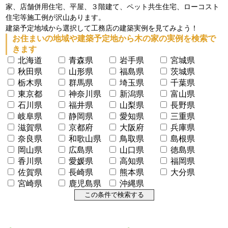
家、店舗併用住宅、平屋、３階建て、ペット共生住宅、ローコスト
住宅等施工例が沢山あります。
建築予定地域から選択して工務店の建築実例を見てみよう！
お住まいの地域や建築予定地から木の家の実例を検索で
きます
北海道
青森県
岩手県
宮城県
秋田県
山形県
福島県
茨城県
栃木県
群馬県
埼玉県
千葉県
東京都
神奈川県
新潟県
富山県
石川県
福井県
山梨県
長野県
岐阜県
静岡県
愛知県
三重県
滋賀県
京都府
大阪府
兵庫県
奈良県
和歌山県
鳥取県
島根県
岡山県
広島県
山口県
徳島県
香川県
愛媛県
高知県
福岡県
佐賀県
長崎県
熊本県
大分県
宮崎県
鹿児島県
沖縄県