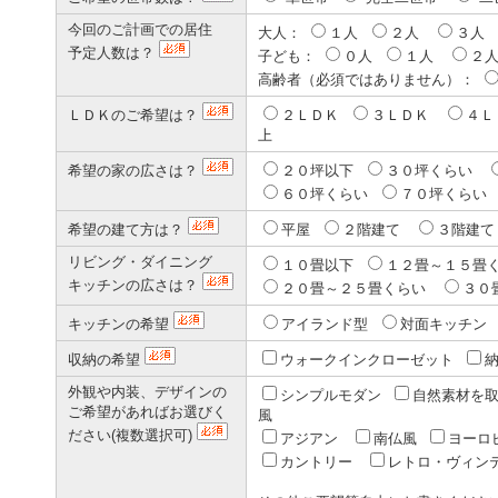
今回のご計画での居住
大人：
１人
２人
３人
予定人数は？
子ども：
０人
１人
２
高齢者（必須ではありません）：
ＬＤＫのご希望は？
２ＬＤＫ
３ＬＤＫ
４
上
希望の家の広さは？
２０坪以下
３０坪くらい
６０坪くらい
７０坪くら
希望の建て方は？
平屋
２階建て
３階建
リビング・ダイニング
１０畳以下
１２畳～１５畳
キッチンの広さは？
２０畳～２５畳くらい
３０
キッチンの希望
アイランド型
対面キッチ
収納の希望
ウォークインクローゼット
外観や内装、デザインの
シンプルモダン
自然素材を
ご希望があればお選びく
風
ださい(複数選択可)
アジアン
南仏風
ヨーロ
カントリー
レトロ・ヴィン