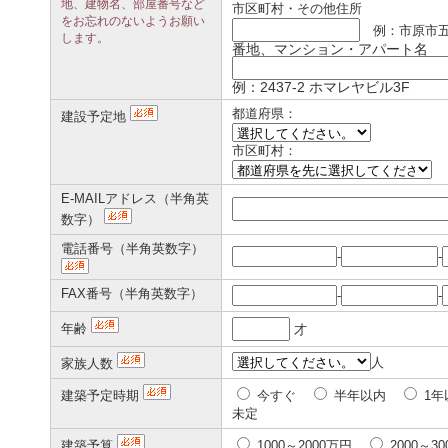
地、建物名、部屋番号など
市区町村・その他住所
をお忘れのないようお願い
例：市原市
します。
番地、マンション・アパート名
例：2437-2 ホマレヤビル3F
都道府県：
建設予定地
市区町村：
E-MAILアドレス（半角英
数字）
電話番号（半角英数字）
-
-
FAX番号（半角英数字）
-
-
年齢
才
人
家族人数
建築予定時期
今すぐ
半年以内
1年
未定
建築予算
1000～2000万円
2000～3