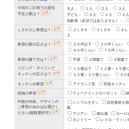
今回のご計画での居住
大人：
１人
２人
３人
予定人数は？
子ども：
０人
１人
２
高齢者（必須ではありません）：
ＬＤＫのご希望は？
２ＬＤＫ
３ＬＤＫ
４
上
希望の家の広さは？
２０坪以下
３０坪くらい
６０坪くらい
７０坪くら
希望の建て方は？
平屋
２階建て
３階建
リビング・ダイニング
１０畳以下
１２畳～１５畳
キッチンの広さは？
２０畳～２５畳くらい
３０
キッチンの希望
アイランド型
対面キッチ
収納の希望
ウォークインクローゼット
外観や内装、デザインの
シンプルモダン
自然素材を
ご希望があればお選びく
風
ださい(複数選択可)
アジアン
南仏風
ヨーロ
カントリー
レトロ・ヴィン