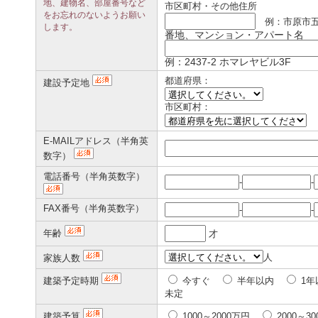
地、建物名、部屋番号など
市区町村・その他住所
をお忘れのないようお願い
例：市原市
します。
番地、マンション・アパート名
例：2437-2 ホマレヤビル3F
都道府県：
建設予定地
市区町村：
E-MAILアドレス（半角英
数字）
電話番号（半角英数字）
-
-
FAX番号（半角英数字）
-
-
年齢
才
人
家族人数
建築予定時期
今すぐ
半年以内
1年
未定
建築予算
1000～2000万円
2000～3