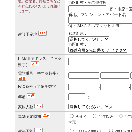
地、建物名、部屋番号など
市区町村・その他住所
をお忘れのないようお願い
例：市原市
します。
番地、マンション・アパート名
例：2437-2 ホマレヤビル3F
都道府県：
建設予定地
市区町村：
E-MAILアドレス（半角英
数字）
電話番号（半角英数字）
-
-
FAX番号（半角英数字）
-
-
年齢
才
人
家族人数
建築予定時期
今すぐ
半年以内
1年
未定
建築予算
1000～2000万円
2000～3