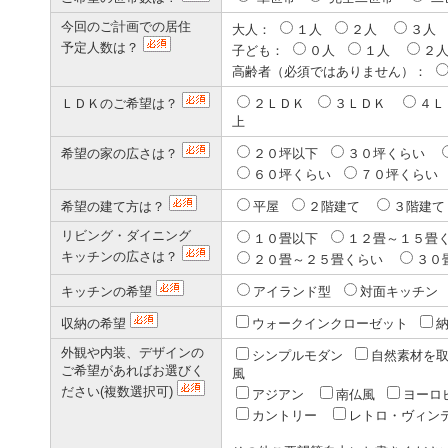
今回のご計画での居住
大人：
１人
２人
３人
予定人数は？
子ども：
０人
１人
２
高齢者（必須ではありません）：
ＬＤＫのご希望は？
２ＬＤＫ
３ＬＤＫ
４
上
希望の家の広さは？
２０坪以下
３０坪くらい
６０坪くらい
７０坪くら
希望の建て方は？
平屋
２階建て
３階建
リビング・ダイニング
１０畳以下
１２畳～１５畳
キッチンの広さは？
２０畳～２５畳くらい
３０
キッチンの希望
アイランド型
対面キッチ
収納の希望
ウォークインクローゼット
外観や内装、デザインの
シンプルモダン
自然素材を
ご希望があればお選びく
風
ださい(複数選択可)
アジアン
南仏風
ヨーロ
カントリー
レトロ・ヴィン