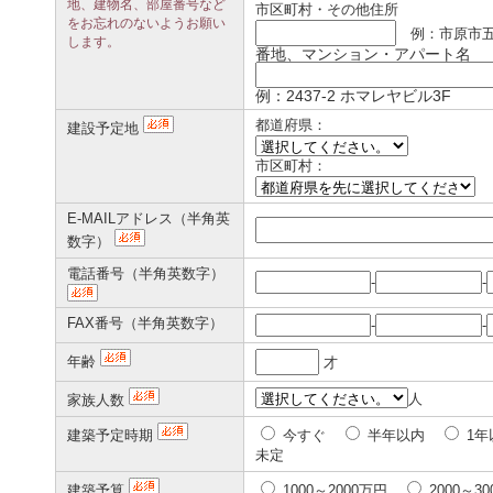
地、建物名、部屋番号など
市区町村・その他住所
をお忘れのないようお願い
例：市原市
します。
番地、マンション・アパート名
例：2437-2 ホマレヤビル3F
都道府県：
建設予定地
市区町村：
E-MAILアドレス（半角英
数字）
電話番号（半角英数字）
-
-
FAX番号（半角英数字）
-
-
年齢
才
人
家族人数
建築予定時期
今すぐ
半年以内
1年
未定
建築予算
1000～2000万円
2000～3