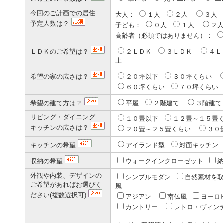
今回のご計画での居住
大人：
１人
２人
３人
予定人数は？
子ども：
０人
１人
２
高齢者（必須ではありません）：
ＬＤＫのご希望は？
２ＬＤＫ
３ＬＤＫ
４
上
希望の家の広さは？
２０坪以下
３０坪くらい
６０坪くらい
７０坪くら
希望の建て方は？
平屋
２階建て
３階建
リビング・ダイニング
１０畳以下
１２畳～１５畳
キッチンの広さは？
２０畳～２５畳くらい
３０
キッチンの希望
アイランド型
対面キッチ
収納の希望
ウォークインクローゼット
外観や内装、デザインの
シンプルモダン
自然素材を
ご希望があればお選びく
風
ださい(複数選択可)
アジアン
南仏風
ヨーロ
カントリー
レトロ・ヴィン