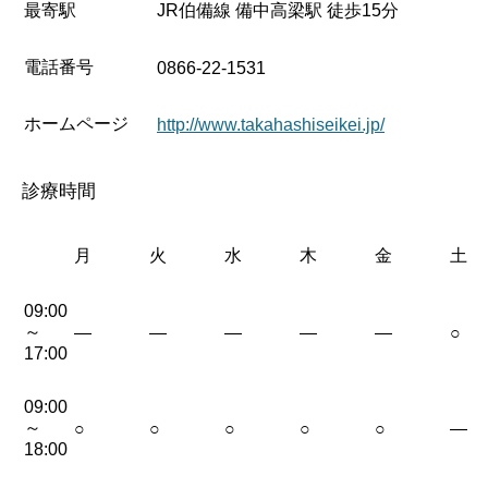
最寄駅
JR伯備線 備中高梁駅 徒歩15分
電話番号
0866-22-1531
ホームページ
http://www.takahashiseikei.jp/
診療時間
月
火
水
木
金
土
09:00
～
—
—
—
—
—
○
17:00
09:00
～
○
○
○
○
○
—
18:00