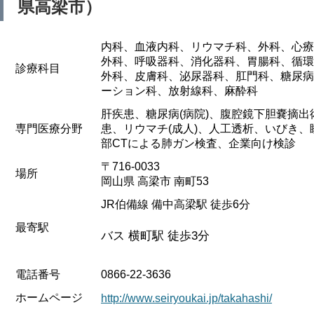
県高梁市）
内科、血液内科、リウマチ科、外科、心療
外科、呼吸器科、消化器科、胃腸科、循環
診療科目
外科、皮膚科、泌尿器科、肛門科、糖尿病
ーション科、放射線科、麻酔科
肝疾患、糖尿病(病院)、腹腔鏡下胆嚢摘
専門医療分野
患、リウマチ(成人)、人工透析、いびき
部CTによる肺ガン検査、企業向け検診
〒716-0033
場所
岡山県 高梁市 南町53
JR伯備線 備中高梁駅 徒歩6分
最寄駅
バス 横町駅 徒歩3分
電話番号
0866-22-3636
ホームページ
http://www.seiryoukai.jp/takahashi/